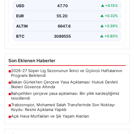
USD
47.70
▲ +0.15%
Adalet Bakanı Akın Gürlek, Türkiye’nin terörden
arındırılmış bir geleceğe doğru ilerlerken, hazırlanan
EUR
55.20
▲ +0.32%
yeni çerçeve…
ALTIN
6647.6
▲ +2.39%
BTC
3089555
▲ +0.80%
Son Eklenen Haberler
2026-27 Süper Lig Sezonunun İkinci ve Üçüncü Haftalarının
■
Programı Belirlendi
Bakan Gürlek’ten Çerçeve Yasa Açıklaması: Hukuk Devleti
■
İlkeleri Güvence Altında
Bahçeli’den çerçeve yasa açıklaması: Bin yıllık kardeşliğimiz
■
tescillendi
Trabzonspor, Mohamed Salah Transferinde Son Noktayı
■
Koydu: Resmi Açıklama Yapıldı
Açık Hava Mutfakları ve Şık Yaşam Alanları
■