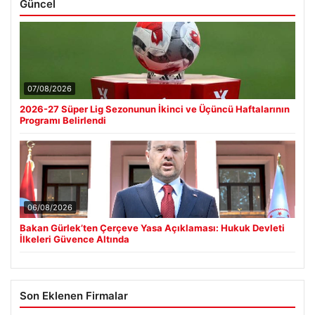
Güncel
07/08/2026
2026-27 Süper Lig Sezonunun İkinci ve Üçüncü Haftalarının
Programı Belirlendi
06/08/2026
Bakan Gürlek’ten Çerçeve Yasa Açıklaması: Hukuk Devleti
İlkeleri Güvence Altında
Son Eklenen Firmalar