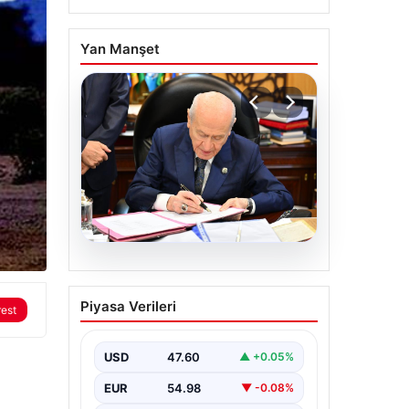
Yan Manşet
05.08.2026
Bahçeli’den çerçeve
Piyasa Verileri
rest
yasa açıklaması: Bin
yıllık kardeşliğimiz
tescillendi
USD
47.60
▲ +0.05%
EUR
54.98
▼ -0.08%