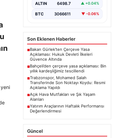
ALTIN
6498.7
▲ +0.04%
BTC
3066611
▼ -0.06%
a
bu
Son Eklenen Haberler
nın
Bakan Gürlek’ten Çerçeve Yasa
■
Açıklaması: Hukuk Devleti İlkeleri
Güvence Altında
Bahçeli’den çerçeve yasa açıklaması: Bin
■
yıllık kardeşliğimiz tescillendi
Trabzonspor, Mohamed Salah
■
Transferinde Son Noktayı Koydu: Resmi
 yeni
Açıklama Yapıldı
Açık Hava Mutfakları ve Şık Yaşam
■
Alanları
nde
Yatırım Araçlarının Haftalık Performansı
■
Değerlendirmesi
Güncel