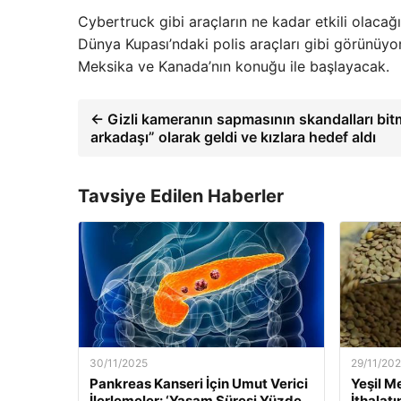
Cybertruck gibi araçların ne kadar etkili olaca
Dünya Kupası’ndaki polis araçları gibi görünüy
Meksika ve Kanada’nın konuğu ile başlayacak.
← Gizli kameranın sapmasının skandalları bitm
arkadaşı” olarak geldi ve kızlara hedef aldı
Tavsiye Edilen Haberler
30/11/2025
29/11/20
Pankreas Kanseri İçin Umut Verici
Yeşil M
İlerlemeler: ‘Yaşam Süresi Yüzde
İthalat