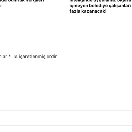
ı
içmeyen belediye çalışanları
fazla kazanacak!
nlar
*
ile işaretlenmişlerdir