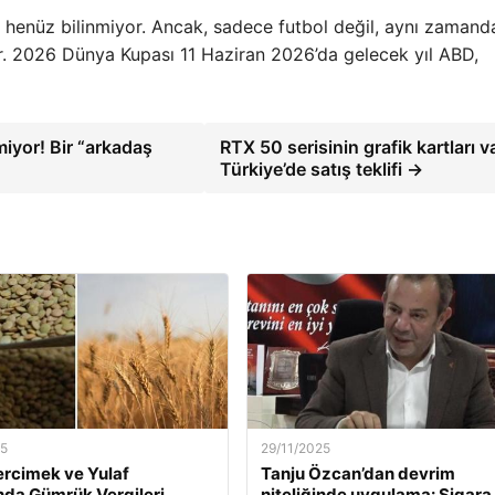
ğı henüz bilinmiyor. Ancak, sadece futbol değil, aynı zaman
or. 2026 Dünya Kupası 11 Haziran 2026’da gelecek yıl ABD,
iyor! Bir “arkadaş
RTX 50 serisinin grafik kartları v
Türkiye’de satış teklifi →
25
29/11/2025
ercimek ve Yulaf
Tanju Özcan’dan devrim
ında Gümrük Vergileri
niteliğinde uygulama: Sigara