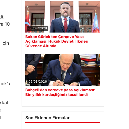
di.
ya 10
06/08/2026
Bakan Gürlek’ten Çerçeve Yasa
Açıklaması: Hukuk Devleti İlkeleri
 için
Güvence Altında
05/08/2026
uck’u
Bahçeli’den çerçeve yasa açıklaması:
Bin yıllık kardeşliğimiz tescillendi
kkat
a
ı
Son Eklenen Firmalar