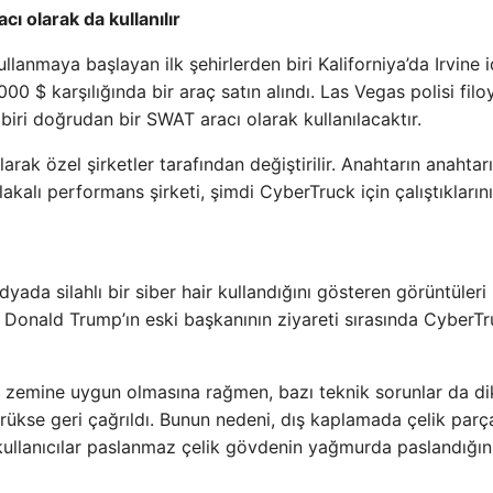
cı olarak da kullanılır
llanmaya başlayan ilk şehirlerden biri Kaliforniya’da Irvine i
0 $ karşılığında bir araç satın alındı. Las Vegas polisi filo
biri doğrudan bir SWAT aracı olarak kullanılacaktır.
arak özel şirketler tarafından değiştirilir. Anahtarın anahtarı
kalı performans şirketi, şimdi CyberTruck için çalıştıklarını
da silahlı bir siber hair kullandığını gösteren görüntüleri
ri Donald Trump’ın eski başkanının ziyareti sırasında CyberTr
e zemine uygun olmasına rağmen, bazı teknik sorunlar da di
trükse geri çağrıldı. Bunun nedeni, dış kaplamada çelik parç
 kullanıcılar paslanmaz çelik gövdenin yağmurda paslandığın