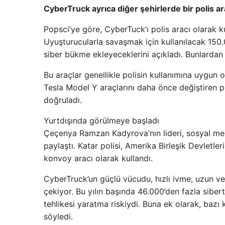
CyberTruck ayrıca diğer şehirlerde bir polis ara
Popsci’ye göre, CyberTuck’ı polis aracı olarak ku
Uyuşturucularla savaşmak için kullanılacak 150.00
siber bükme ekleyeceklerini açıkladı. Bunlardan 
Bu araçlar genellikle polisin kullanımına uygun ol
Tesla Model Y araçlarını daha önce değiştiren pla
doğruladı.
Yurtdışında görülmeye başladı
Çeçenya Ramzan Kadyrova’nın lideri, sosyal medya
paylaştı. Katar polisi, Amerika Birleşik Devletle
konvoy aracı olarak kullandı.
CyberTruck’un güçlü vücudu, hızlı ivme, uzun v
çekiyor. Bu yılın başında 46.000’den fazla siber
tehlikesi yaratma riskiydi. Buna ek olarak, bazı
söyledi.