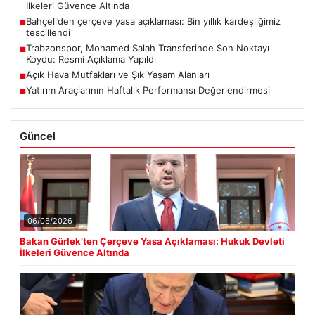
İlkeleri Güvence Altında
Bahçeli’den çerçeve yasa açıklaması: Bin yıllık kardeşliğimiz
■
tescillendi
Trabzonspor, Mohamed Salah Transferinde Son Noktayı
■
Koydu: Resmi Açıklama Yapıldı
Açık Hava Mutfakları ve Şık Yaşam Alanları
■
Yatırım Araçlarının Haftalık Performansı Değerlendirmesi
■
Güncel
06/08/2026
Bakan Gürlek’ten Çerçeve Yasa Açıklaması: Hukuk Devleti
İlkeleri Güvence Altında