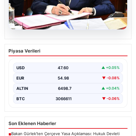
05.08.2026
Bahçeli’den çerçeve yasa açıklaması:
Piyasa Verileri
Bin yıllık kardeşliğimiz tescillendi
USD
47.60
▲ +0.05%
EUR
54.98
▼ -0.08%
ALTIN
6498.7
▲ +0.04%
BTC
3066611
▼ -0.06%
Son Eklenen Haberler
Bakan Gürlek’ten Çerçeve Yasa Açıklaması: Hukuk Devleti
■