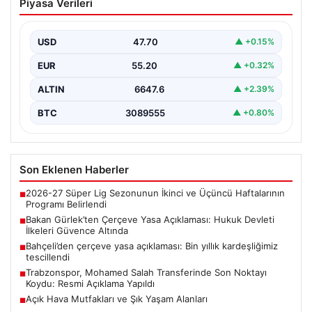
Piyasa Verileri
Açıklaması: Hukuk Devleti İlkeleri
Güvence Altında
USD
47.70
▲ +0.15%
Adalet Bakanı Akın Gürlek, Türkiye’nin terörden
arındırılmış bir geleceğe doğru ilerlerken, hazırlanan
EUR
55.20
▲ +0.32%
yeni çerçeve…
ALTIN
6647.6
▲ +2.39%
BTC
3089555
▲ +0.80%
Son Eklenen Haberler
2026-27 Süper Lig Sezonunun İkinci ve Üçüncü Haftalarının
■
Programı Belirlendi
Bakan Gürlek’ten Çerçeve Yasa Açıklaması: Hukuk Devleti
■
İlkeleri Güvence Altında
Bahçeli’den çerçeve yasa açıklaması: Bin yıllık kardeşliğimiz
■
tescillendi
Trabzonspor, Mohamed Salah Transferinde Son Noktayı
■
Koydu: Resmi Açıklama Yapıldı
Açık Hava Mutfakları ve Şık Yaşam Alanları
■