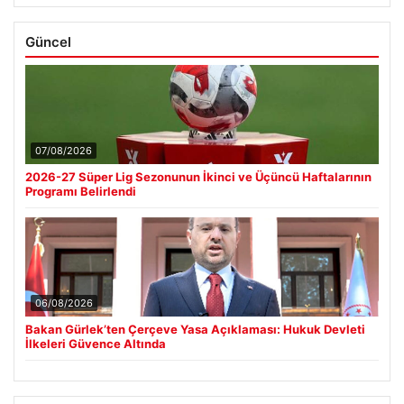
Güncel
07/08/2026
2026-27 Süper Lig Sezonunun İkinci ve Üçüncü Haftalarının
Programı Belirlendi
06/08/2026
Bakan Gürlek’ten Çerçeve Yasa Açıklaması: Hukuk Devleti
İlkeleri Güvence Altında