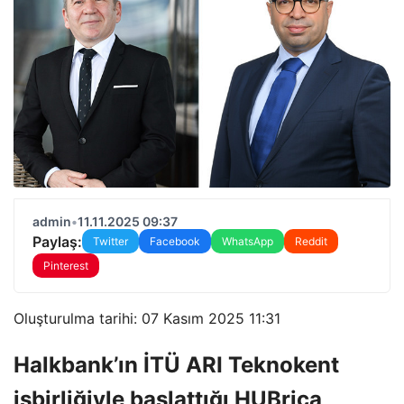
admin
•
11.11.2025 09:37
Paylaş:
Twitter
Facebook
WhatsApp
Reddit
Pinterest
Oluşturulma tarihi: 07 Kasım 2025 11:31
Halkbank’ın İTÜ ARI Teknokent
işbirliğiyle başlattığı HUBrica