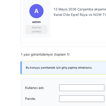
13 Mayıs 2026 Çarşamba akşamının
A
Kanal D’de Eşref Rüya ve NOW TV’de
admin
Anahtar
yönetici
1 yazı görüntüleniyor (toplam 1)
Bu konuyu yanıtlamak için giriş yapmış olmalısınız.
Kullanıcı adı:
Parola: