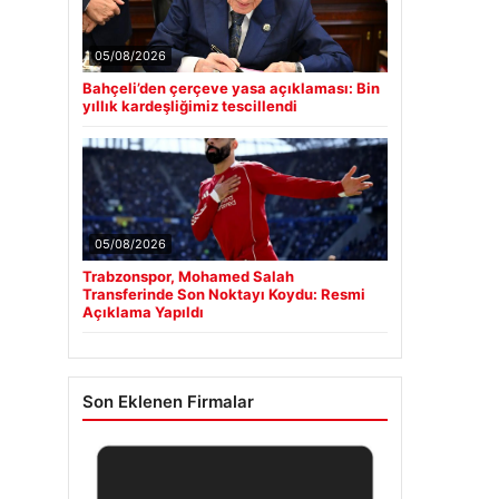
05/08/2026
Bahçeli’den çerçeve yasa açıklaması: Bin
yıllık kardeşliğimiz tescillendi
05/08/2026
Trabzonspor, Mohamed Salah
Transferinde Son Noktayı Koydu: Resmi
Açıklama Yapıldı
Son Eklenen Firmalar