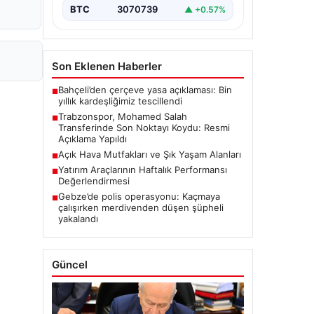
BTC
3070739
▲ +0.57%
Son Eklenen Haberler
Bahçeli’den çerçeve yasa açıklaması: Bin
■
yıllık kardeşliğimiz tescillendi
Trabzonspor, Mohamed Salah
■
Transferinde Son Noktayı Koydu: Resmi
Açıklama Yapıldı
Açık Hava Mutfakları ve Şık Yaşam Alanları
■
Yatırım Araçlarının Haftalık Performansı
■
Değerlendirmesi
Gebze’de polis operasyonu: Kaçmaya
■
çalışırken merdivenden düşen şüpheli
yakalandı
Güncel