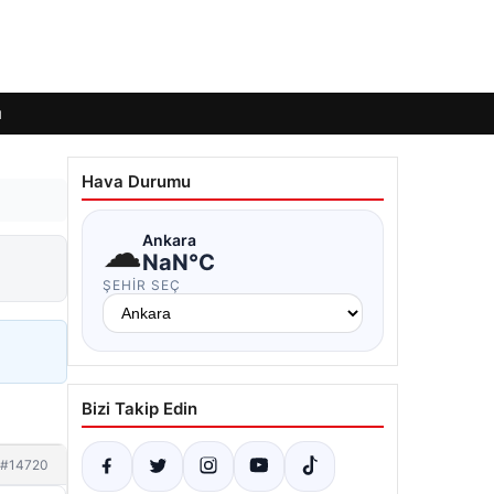
ı
Hava Durumu
☁
Ankara
NaN°C
ŞEHIR SEÇ
Bizi Takip Edin
#14720