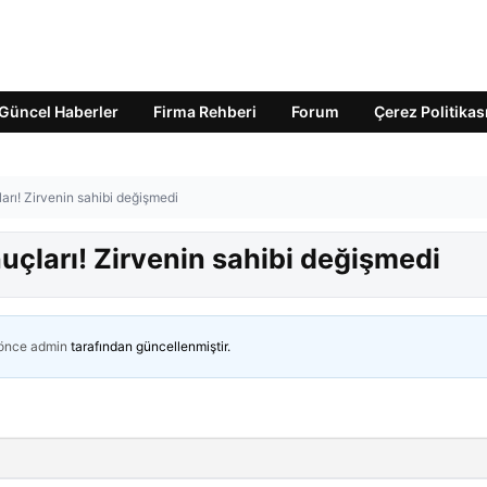
Güncel Haberler
Firma Rehberi
Forum
Çerez Politikas
arı! Zirvenin sahibi değişmedi
uçları! Zirvenin sahibi değişmedi
 önce
admin
tarafından güncellenmiştir.