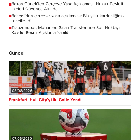
Bakan Gürlek’ten Çerçeve Yasa Açıklaması: Hukuk Devleti
■
İlkeleri Güvence Altında
Bahçeli’den çerçeve yasa açıklaması: Bin yıllık kardeşliğimiz
■
tescillendi
Trabzonspor, Mohamed Salah Transferinde Son Noktayı
■
Koydu: Resmi Açıklama Yapıldı
Güncel
08/08/2026
Frankfurt, Hull City’yi İki Golle Yendi
07/08/2026