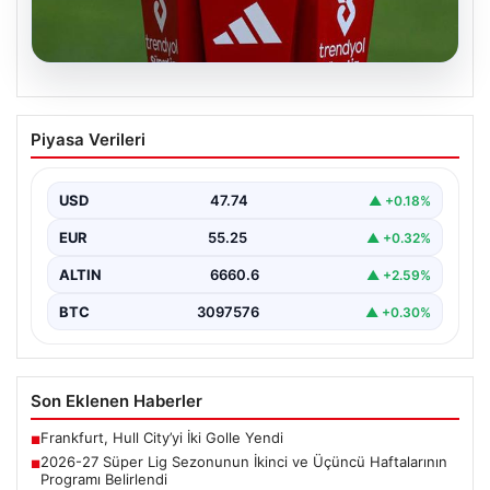
07.08.2026
2026-27 Süper Lig Sezonunun İkinci ve
Piyasa Verileri
Üçüncü Haftalarının Programı Belirlendi
Türkiye'nin en prestijli futbol ligi olan Süper Lig'in yeni
sezonu için heyecanlandıran gelişmeler yaşandı.…
USD
47.74
▲ +0.18%
EUR
55.25
▲ +0.32%
ALTIN
6660.6
▲ +2.59%
BTC
3097576
▲ +0.30%
Son Eklenen Haberler
Frankfurt, Hull City’yi İki Golle Yendi
■
2026-27 Süper Lig Sezonunun İkinci ve Üçüncü Haftalarının
■
Programı Belirlendi