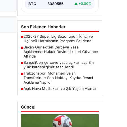
BTC
3089555
▲ +0.80%
Son Eklenen Haberler
2026-27 Süper Lig Sezonunun İkinci ve
■
Üçüncü Haftalarının Programı Belirlendi
Bakan Gürlek’ten Çerçeve Yasa
■
Açıklaması: Hukuk Devleti İlkeleri Güvence
Altında
Bahçeli’den çerçeve yasa açıklaması: Bin
■
yıllık kardeşliğimiz tescillendi
Trabzonspor, Mohamed Salah
■
Transferinde Son Noktayı Koydu: Resmi
Açıklama Yapıldı
Açık Hava Mutfakları ve Şık Yaşam Alanları
■
Güncel