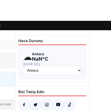
ı
Hava Durumu
☁
Ankara
NaN°C
ŞEHIR SEÇ
Bizi Takip Edin
#14366