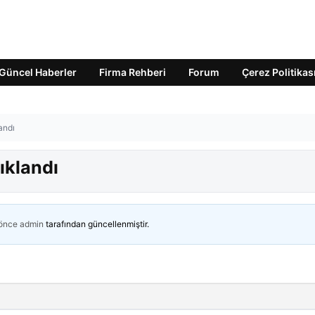
Güncel Haberler
Firma Rehberi
Forum
Çerez Politikas
andı
ıklandı
 önce
admin
tarafından güncellenmiştir.