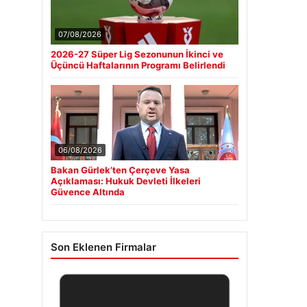
07/08/2026
2026-27 Süper Lig Sezonunun İkinci ve
Üçüncü Haftalarının Programı Belirlendi
06/08/2026
Bakan Gürlek’ten Çerçeve Yasa
Açıklaması: Hukuk Devleti İlkeleri
Güvence Altında
Son Eklenen Firmalar