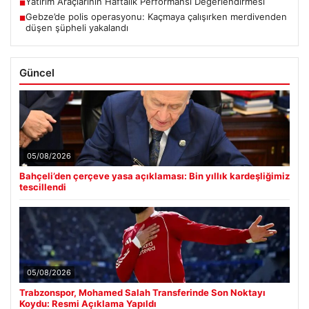
Yatırım Araçlarının Haftalık Performansı Değerlendirmesi
■
Gebze’de polis operasyonu: Kaçmaya çalışırken merdivenden
■
düşen şüpheli yakalandı
Güncel
05/08/2026
Bahçeli’den çerçeve yasa açıklaması: Bin yıllık kardeşliğimiz
tescillendi
05/08/2026
Trabzonspor, Mohamed Salah Transferinde Son Noktayı
Koydu: Resmi Açıklama Yapıldı