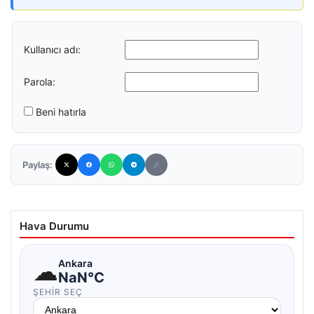
Kullanıcı adı:
Parola:
Beni hatırla
Paylaş:
Hava Durumu
☁
Ankara
NaN°C
ŞEHIR SEÇ