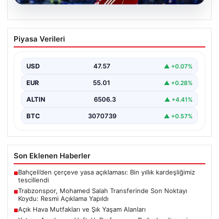
05.08.2026
Trabzonspor, Mohamed Salah
Piyasa Verileri
Transferinde Son Noktayı Koydu: Resmi
Açıklama Yapıldı
USD
47.57
▲ +0.07%
Trabzonspor, uzun süredir yoğun olarak gündemde
olan Mohamed Salah transferinde önemli bir adım attı.
EUR
55.01
▲ +0.28%
…
ALTIN
6506.3
▲ +4.41%
BTC
3070739
▲ +0.57%
Son Eklenen Haberler
Bahçeli’den çerçeve yasa açıklaması: Bin yıllık kardeşliğimiz
■
tescillendi
Trabzonspor, Mohamed Salah Transferinde Son Noktayı
■
Koydu: Resmi Açıklama Yapıldı
Açık Hava Mutfakları ve Şık Yaşam Alanları
■