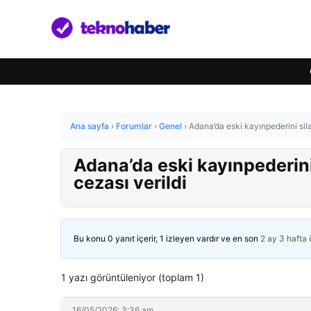
Ana sayfa
›
Forumlar
›
Genel
›
Adana’da eski kayınpederini sil
Adana’da eski kayınpederin
cezası verildi
Bu konu 0 yanıt içerir, 1 izleyen vardır ve en son
2 ay 3 hafta
1 yazı görüntüleniyor (toplam 1)
16/05/2026: 3:36 am