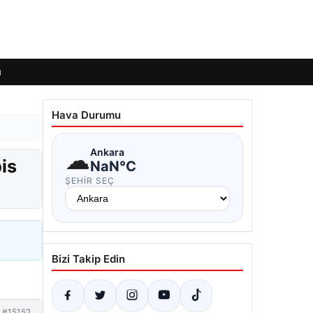
ı
Hava Durumu
☁
Ankara
is
NaN°C
ŞEHIR SEÇ
Bizi Takip Edin
#15152