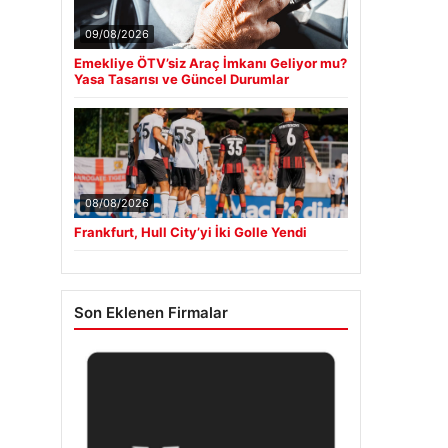
09/08/2026
Emekliye ÖTV’siz Araç İmkanı Geliyor mu?
Yasa Tasarısı ve Güncel Durumlar
08/08/2026
Frankfurt, Hull City’yi İki Golle Yendi
Son Eklenen Firmalar