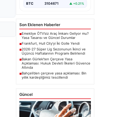
BTC
3104671
▲ +0.21%
Son Eklenen Haberler
Emekliye ÖTV’siz Araç İmkanı Geliyor mu?
■
Yasa Tasarısı ve Güncel Durumlar
Frankfurt, Hull City’yi İki Golle Yendi
■
2026-27 Süper Lig Sezonunun İkinci ve
■
Üçüncü Haftalarının Programı Belirlendi
Bakan Gürlek’ten Çerçeve Yasa
■
Açıklaması: Hukuk Devleti İlkeleri Güvence
Altında
Bahçeli’den çerçeve yasa açıklaması: Bin
■
yıllık kardeşliğimiz tescillendi
Güncel