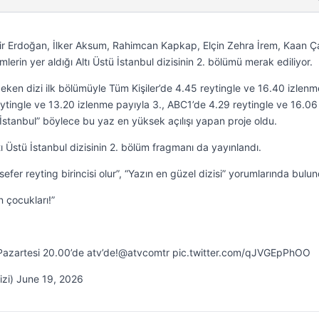
r Erdoğan, İlker Aksum, Rahimcan Kapkap, Elçin Zehra İrem, Kaan Ça
erin yer aldığı Altı Üstü İstanbul dizisinin 2. bölümü merak ediliyor.
ken dizi ilk bölümüyle Tüm Kişiler’de 4.45 reytingle ve 16.40 izlenm
eytingle ve 13.20 izlenme payıyla 3., ABC1’de 4.29 reytingle ve 16.06
ü İstanbul” böylece bu yaz en yüksek açılışı yapan proje oldu.
tı Üstü İstanbul dizisinin 2. bölüm fragmanı da yayınlandı.
 sefer reyting birincisi olur”, “Yazın en güzel dizisi” yorumlarında bulu
n çocukları!”
e Pazartesi 20.00’de atv’de!@atvcomtr pic.twitter.com/qJVGEpPhOO
dizi) June 19, 2026