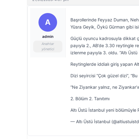
Başrollerinde Feyyaz Duman, Nehi
A
Yüsra Geyik, Öykü Gürman gibi isiml
admin
Güçlü oyuncu kadrosuyla dikkat çe
Anahtar
payıyla 2., AB’de 3.30 reytingle r
yönetici
izlenme payıyla 3. oldu. “Altı Üst
Reytinglerde iddialı giriş yapan Al
Dizi seyircisi “Çok güzel dizi”, “Bu
“Ne Ziyankar yalnız, ne Ziyankar’ı
2. Bölüm 2. Tanıtımı
Altı Üstü İstanbul yeni bölümüyl
— Altı Üstü İstanbul (@altiustuist