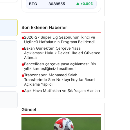
BTC
3089555
▲ +0.80%
Son Eklenen Haberler
2026-27 Süper Lig Sezonunun İkinci ve
■
Üçüncü Haftalarının Programı Belirlendi
Bakan Gürlek’ten Çerçeve Yasa
■
Açıklaması: Hukuk Devleti İlkeleri Güvence
Altında
Bahçeli’den çerçeve yasa açıklaması: Bin
■
yıllık kardeşliğimiz tescillendi
Trabzonspor, Mohamed Salah
■
Transferinde Son Noktayı Koydu: Resmi
Açıklama Yapıldı
Açık Hava Mutfakları ve Şık Yaşam Alanları
■
Güncel