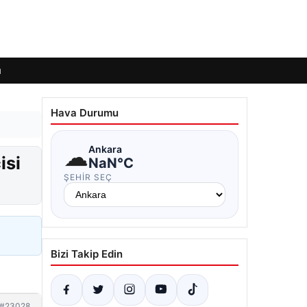
ı
Hava Durumu
☁
Ankara
isi
NaN°C
ŞEHIR SEÇ
Bizi Takip Edin
#23028