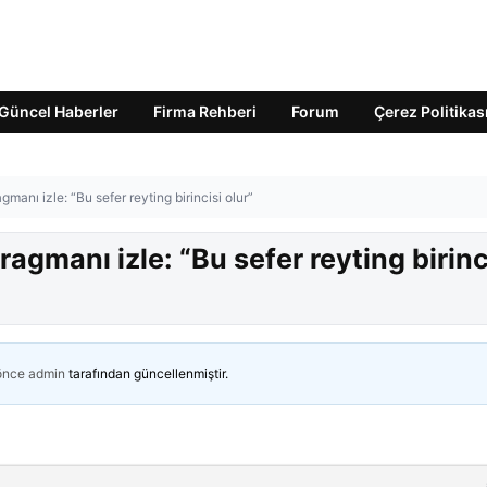
Güncel Haberler
Firma Rehberi
Forum
Çerez Politikas
agmanı izle: “Bu sefer reyting birincisi olur”
ragmanı izle: “Bu sefer reyting birinc
 önce
admin
tarafından güncellenmiştir.