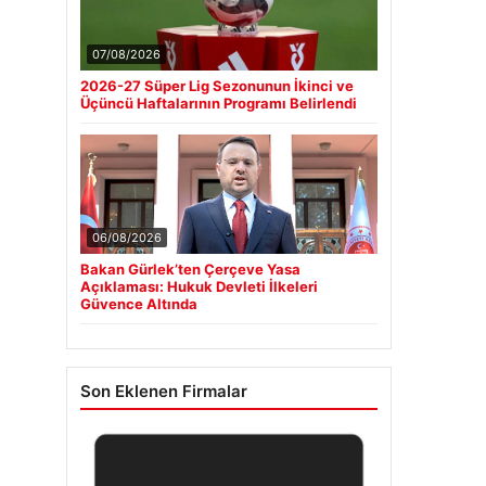
07/08/2026
2026-27 Süper Lig Sezonunun İkinci ve
Üçüncü Haftalarının Programı Belirlendi
06/08/2026
Bakan Gürlek’ten Çerçeve Yasa
Açıklaması: Hukuk Devleti İlkeleri
Güvence Altında
Son Eklenen Firmalar