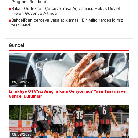
Programı Belirlendi
Bakan Gürlek’ten Çerçeve Yasa Açıklaması: Hukuk Devleti
■
İlkeleri Güvence Altında
Bahçeli’den çerçeve yasa açıklaması: Bin yıllık kardeşliğimiz
■
tescillendi
Güncel
09/08/2026
Emekliye ÖTV’siz Araç İmkanı Geliyor mu? Yasa Tasarısı ve
Güncel Durumlar
08/08/2026