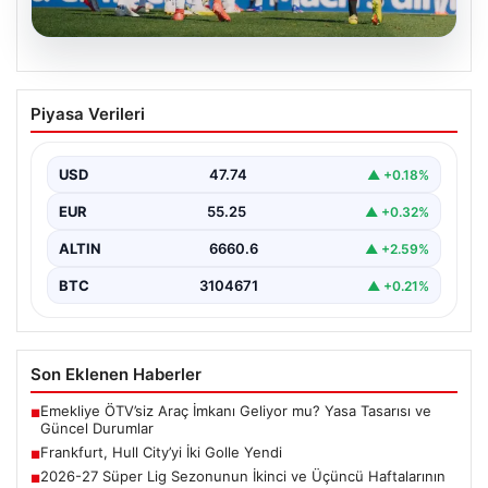
08.08.2026
Frankfurt, Hull City’yi İki Golle Yendi
Piyasa Verileri
Alman kulübü Eintracht Frankfurt, hazırlık dönemi
maçında İngiliz temsilcisi Hull City ile karşılaştı ve…
USD
47.74
▲ +0.18%
EUR
55.25
▲ +0.32%
ALTIN
6660.6
▲ +2.59%
BTC
3104671
▲ +0.21%
Son Eklenen Haberler
Emekliye ÖTV’siz Araç İmkanı Geliyor mu? Yasa Tasarısı ve
■
Güncel Durumlar
Frankfurt, Hull City’yi İki Golle Yendi
■
2026-27 Süper Lig Sezonunun İkinci ve Üçüncü Haftalarının
■