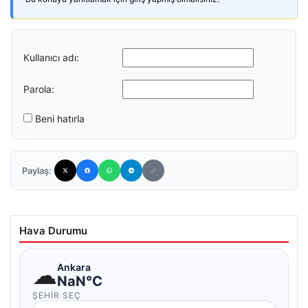
Kullanıcı adı:
Parola:
Beni hatırla
Paylaş:
Hava Durumu
☁
Ankara
NaN°C
ŞEHIR SEÇ