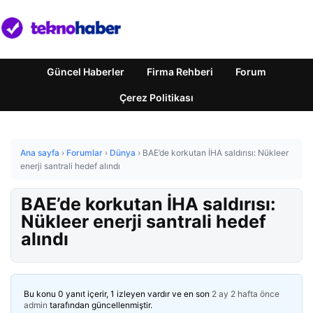
Güncel Haberler
Firma Rehberi
Forum
Çerez Politikası
Ana sayfa
›
Forumlar
›
Dünya
›
BAE’de korkutan İHA saldırısı: Nükleer
enerji santrali hedef alındı
BAE’de korkutan İHA saldırısı:
Nükleer enerji santrali hedef
alındı
Bu konu 0 yanıt içerir, 1 izleyen vardır ve en son
2 ay 2 hafta önce
admin
tarafından güncellenmiştir.