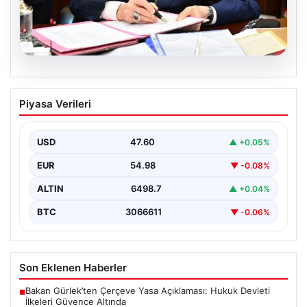
05.08.2026
Bahçeli’den çerçeve yasa açıklaması:
Piyasa Verileri
Bin yıllık kardeşliğimiz tescillendi
USD
47.60
▲ +0.05%
EUR
54.98
▼ -0.08%
ALTIN
6498.7
▲ +0.04%
BTC
3066611
▼ -0.06%
Son Eklenen Haberler
Bakan Gürlek’ten Çerçeve Yasa Açıklaması: Hukuk Devleti
■
İlkeleri Güvence Altında