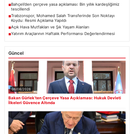
Bahçeli’den çerçeve yasa açıklaması: Bin yıllık kardeşliğimiz
■
tescillendi
Trabzonspor, Mohamed Salah Transferinde Son Noktayı
■
Koydu: Resmi Açıklama Yapıldı
Açık Hava Mutfakları ve Şık Yaşam Alanları
■
Yatırım Araçlarının Haftalık Performansı Değerlendirmesi
■
Güncel
06/08/2026
Bakan Gürlek’ten Çerçeve Yasa Açıklaması: Hukuk Devleti
İlkeleri Güvence Altında