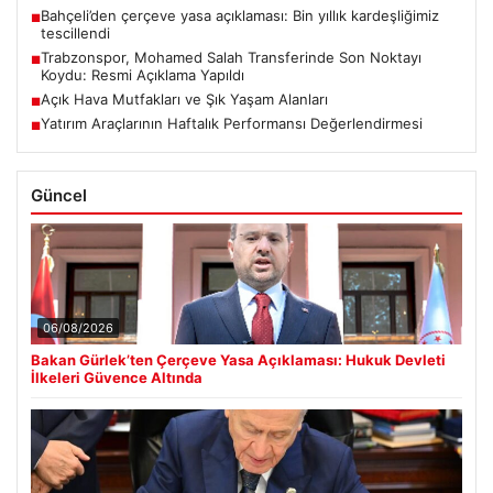
Bahçeli’den çerçeve yasa açıklaması: Bin yıllık kardeşliğimiz
■
tescillendi
Trabzonspor, Mohamed Salah Transferinde Son Noktayı
■
Koydu: Resmi Açıklama Yapıldı
Açık Hava Mutfakları ve Şık Yaşam Alanları
■
Yatırım Araçlarının Haftalık Performansı Değerlendirmesi
■
Güncel
06/08/2026
Bakan Gürlek’ten Çerçeve Yasa Açıklaması: Hukuk Devleti
İlkeleri Güvence Altında