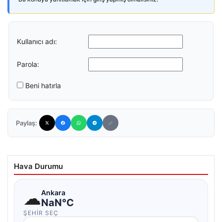
Kullanıcı adı:
Parola:
Beni hatırla
Paylaş:
Hava Durumu
☁
Ankara
NaN°C
ŞEHIR SEÇ