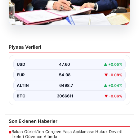
05.08.2026
Bahçeli’den çerçeve yasa açıklaması:
Piyasa Verileri
Bin yıllık kardeşliğimiz tescillendi
USD
47.60
▲ +0.05%
EUR
54.98
▼ -0.08%
ALTIN
6498.7
▲ +0.04%
BTC
3066611
▼ -0.06%
Son Eklenen Haberler
Bakan Gürlek’ten Çerçeve Yasa Açıklaması: Hukuk Devleti
■
İlkeleri Güvence Altında