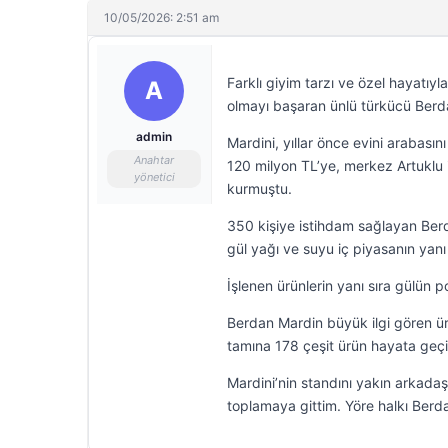
10/05/2026: 2:51 am
Farklı giyim tarzı ve özel hayatı
A
olmayı başaran ünlü türkücü Berda
admin
Mardini, yıllar önce evini arabas
Anahtar
120 milyon TL’ye, merkez Artuklu i
yönetici
kurmuştu.
350 kişiye istihdam sağlayan Berd
gül yağı ve suyu iç piyasanın yanı 
İşlenen ürünlerin yanı sıra gülün 
Berdan Mardin büyük ilgi gören ür
tamına 178 çeşit ürün hayata geçi
Mardini’nin standını yakın arkadaş
toplamaya gittim. Yöre halkı Berda