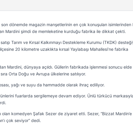
yla son dönemde magazin manşetlerinin en çok konuşulan isimlerinden b
n Mardini şimdi de memleketine kurduğu fabrika ile dikkat çekti.
ını satıp Tarım ve Kırsal Kalkınmayı Destekleme Kurumu (TKDK) desteği
lçesine 20 kilometre uzaklıkta kırsal Yaylabaşı Mahallesi’ne fabrika
an Mardini, dünyaya açıldı. Güllerin fabrikada işlenmesi sonucu elde 
sıra Orta Doğu ve Avrupa ülkelerine satılıyor.
posası, yağı ve suyu da hammadde olarak ihraç ediliyor.
ünlerini fuarlarda sergilemeye devam ediyor. Ünlü türkücü markasıyl
rdi.
ı olan komedyen Şafak Sezer de ziyaret etti. Sezer, “Bizzat Mardin’e
n’ı çok seviyor” dedi.