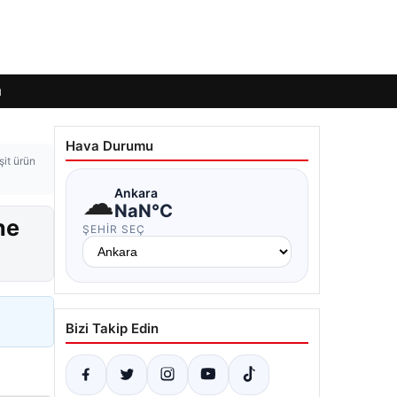
ı
Hava Durumu
şit ürün
☁
Ankara
NaN°C
ne
ŞEHIR SEÇ
Bizi Takip Edin