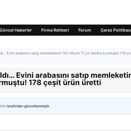
Güncel Haberler
Firma Rehberi
Forum
Çerez Politikas
ı… Evini arabasını satıp memleketine 120 milyon TL’ye fabrika kurmuştu! 178 çe
ldı… Evini arabasını satıp memleketi
rmuştu! 178 çeşit ürün üretti
min
tarafından güncellenmiştir.