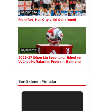
08/08/2026
Frankfurt, Hull City’yi İki Golle Yendi
07/08/2026
2026-27 Süper Lig Sezonunun İkinci ve
Üçüncü Haftalarının Programı Belirlendi
Son Eklenen Firmalar