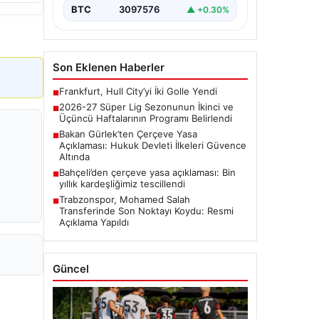
BTC
3097576
▲ +0.30%
Son Eklenen Haberler
Frankfurt, Hull City’yi İki Golle Yendi
■
2026-27 Süper Lig Sezonunun İkinci ve
■
Üçüncü Haftalarının Programı Belirlendi
Bakan Gürlek’ten Çerçeve Yasa
■
Açıklaması: Hukuk Devleti İlkeleri Güvence
Altında
Bahçeli’den çerçeve yasa açıklaması: Bin
■
yıllık kardeşliğimiz tescillendi
Trabzonspor, Mohamed Salah
■
Transferinde Son Noktayı Koydu: Resmi
Açıklama Yapıldı
Güncel