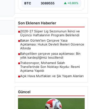
BTC
3089555
▲ +0.80%
Son Eklenen Haberler
2026-27 Süper Lig Sezonunun İkinci ve
■
Üçüncü Haftalarının Programı Belirlendi
Bakan Gürlek’ten Çerçeve Yasa
■
Açıklaması: Hukuk Devleti İlkeleri Güvence
Altında
Bahçeli’den çerçeve yasa açıklaması: Bin
■
yıllık kardeşliğimiz tescillendi
Trabzonspor, Mohamed Salah
■
Transferinde Son Noktayı Koydu: Resmi
Açıklama Yapıldı
Açık Hava Mutfakları ve Şık Yaşam Alanları
■
Güncel