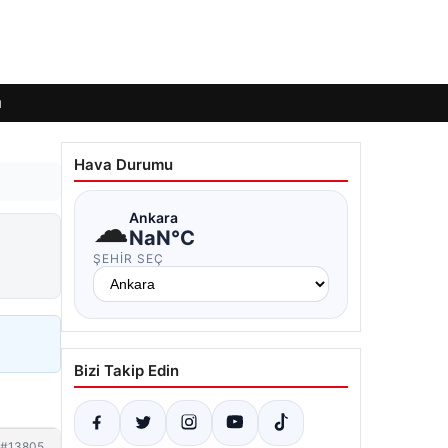
ı
Hava Durumu
☁
Ankara
NaN°C
ŞEHIR SEÇ
Bizi Takip Edin
#13805