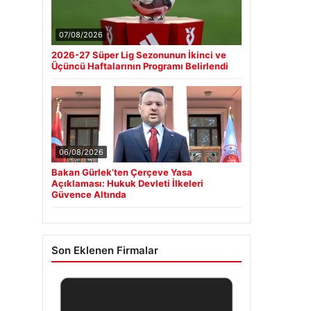
07/08/2026
2026-27 Süper Lig Sezonunun İkinci ve
Üçüncü Haftalarının Programı Belirlendi
06/08/2026
Bakan Gürlek’ten Çerçeve Yasa
Açıklaması: Hukuk Devleti İlkeleri
Güvence Altında
Son Eklenen Firmalar