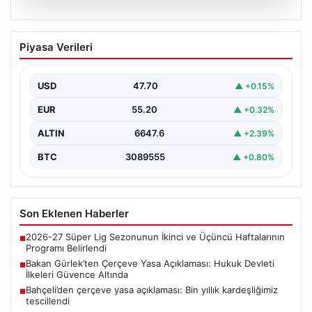
06.08.2026
Bakan Gürlek’ten Çerçeve Yasa
Piyasa Verileri
Açıklaması: Hukuk Devleti İlkeleri
Güvence Altında
USD
47.70
▲ +0.15%
Adalet Bakanı Akın Gürlek, Türkiye'nin terörden
arındırılmış bir geleceğe doğru ilerlerken, hazırlanan
EUR
55.20
▲ +0.32%
yeni çerçeve…
ALTIN
6647.6
▲ +2.39%
BTC
3089555
▲ +0.80%
Son Eklenen Haberler
2026-27 Süper Lig Sezonunun İkinci ve Üçüncü Haftalarının
■
Programı Belirlendi
Bakan Gürlek’ten Çerçeve Yasa Açıklaması: Hukuk Devleti
■
İlkeleri Güvence Altında
Bahçeli’den çerçeve yasa açıklaması: Bin yıllık kardeşliğimiz
■
tescillendi