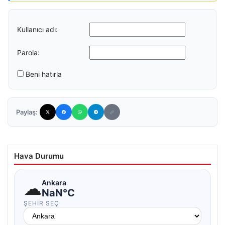
Kullanıcı adı:
Parola:
Beni hatırla
Paylaş:
Hava Durumu
☁
Ankara
NaN°C
ŞEHIR SEÇ