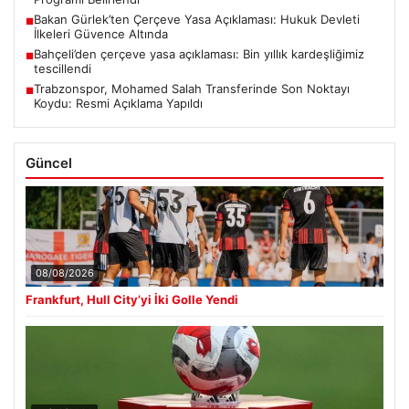
Bakan Gürlek’ten Çerçeve Yasa Açıklaması: Hukuk Devleti
■
İlkeleri Güvence Altında
Bahçeli’den çerçeve yasa açıklaması: Bin yıllık kardeşliğimiz
■
tescillendi
Trabzonspor, Mohamed Salah Transferinde Son Noktayı
■
Koydu: Resmi Açıklama Yapıldı
Güncel
08/08/2026
Frankfurt, Hull City’yi İki Golle Yendi