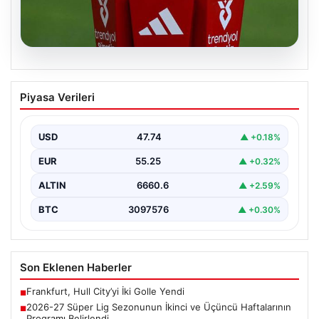
07.08.2026
2026-27 Süper Lig Sezonunun İkinci ve
Piyasa Verileri
Üçüncü Haftalarının Programı Belirlendi
Türkiye'nin en prestijli futbol ligi olan Süper Lig'in yeni
sezonu için heyecanlandıran gelişmeler yaşandı.…
USD
47.74
▲ +0.18%
EUR
55.25
▲ +0.32%
ALTIN
6660.6
▲ +2.59%
BTC
3097576
▲ +0.30%
Son Eklenen Haberler
Frankfurt, Hull City’yi İki Golle Yendi
■
2026-27 Süper Lig Sezonunun İkinci ve Üçüncü Haftalarının
■
Programı Belirlendi