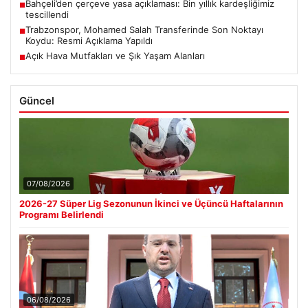
Bahçeli’den çerçeve yasa açıklaması: Bin yıllık kardeşliğimiz
■
tescillendi
Trabzonspor, Mohamed Salah Transferinde Son Noktayı
■
Koydu: Resmi Açıklama Yapıldı
Açık Hava Mutfakları ve Şık Yaşam Alanları
■
Güncel
07/08/2026
2026-27 Süper Lig Sezonunun İkinci ve Üçüncü Haftalarının
Programı Belirlendi
06/08/2026