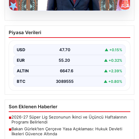
06.08.2026
Bakan Gürlek’ten Çerçeve Yasa
Piyasa Verileri
Açıklaması: Hukuk Devleti İlkeleri
Güvence Altında
USD
47.70
▲ +0.15%
Adalet Bakanı Akın Gürlek, Türkiye'nin terörden
arındırılmış bir geleceğe doğru ilerlerken, hazırlanan
EUR
55.20
▲ +0.32%
yeni çerçeve…
ALTIN
6647.6
▲ +2.39%
BTC
3089555
▲ +0.80%
Son Eklenen Haberler
2026-27 Süper Lig Sezonunun İkinci ve Üçüncü Haftalarının
■
Programı Belirlendi
Bakan Gürlek’ten Çerçeve Yasa Açıklaması: Hukuk Devleti
■
İlkeleri Güvence Altında