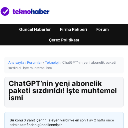
Güncel Haberler
Firma Rehberi
Forum
Çerez Politikası
Ana sayfa
›
Forumlar
›
Teknoloji
›
ChatGPT’nin yeni abonelik paketi
sızdırıldı! İşte muhtemel ismi
ChatGPT’nin yeni abonelik
paketi sızdırıldı! İşte muhtemel
ismi
Bu konu 0 yanıt içerir, 1 izleyen vardır ve en son
1 ay 2 hafta önce
admin
tarafından güncellenmiştir.