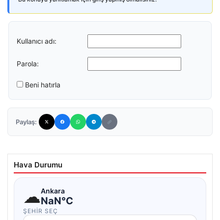
Kullanıcı adı:
Parola:
Beni hatırla
Paylaş:
Hava Durumu
☁
Ankara
NaN°C
ŞEHIR SEÇ