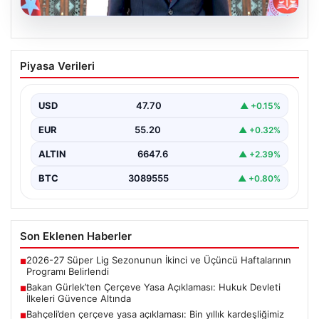
06.08.2026
Bakan Gürlek’ten Çerçeve Yasa
Piyasa Verileri
Açıklaması: Hukuk Devleti İlkeleri
Güvence Altında
USD
47.70
▲ +0.15%
Adalet Bakanı Akın Gürlek, Türkiye'nin terörden
arındırılmış bir geleceğe doğru ilerlerken, hazırlanan
EUR
55.20
▲ +0.32%
yeni çerçeve…
ALTIN
6647.6
▲ +2.39%
BTC
3089555
▲ +0.80%
Son Eklenen Haberler
2026-27 Süper Lig Sezonunun İkinci ve Üçüncü Haftalarının
■
Programı Belirlendi
Bakan Gürlek’ten Çerçeve Yasa Açıklaması: Hukuk Devleti
■
İlkeleri Güvence Altında
Bahçeli’den çerçeve yasa açıklaması: Bin yıllık kardeşliğimiz
■