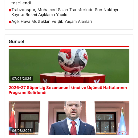
tescillendi
Trabzonspor, Mohamed Salah Transferinde Son Noktayı
■
Koydu: Resmi Açıklama Yapıldı
Açık Hava Mutfakları ve Şık Yaşam Alanları
■
Güncel
07/08/2026
2026-27 Süper Lig Sezonunun İkinci ve Üçüncü Haftalarının
Programı Belirlendi
06/08/2026