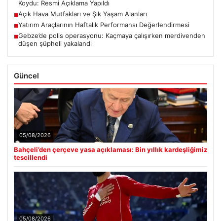
Koydu: Resmi Açıklama Yapıldı
Açık Hava Mutfakları ve Şık Yaşam Alanları
■
Yatırım Araçlarının Haftalık Performansı Değerlendirmesi
■
Gebze’de polis operasyonu: Kaçmaya çalışırken merdivenden
■
düşen şüpheli yakalandı
Güncel
05/08/2026
Bahçeli’den çerçeve yasa açıklaması: Bin yıllık kardeşliğimiz
tescillendi
05/08/2026