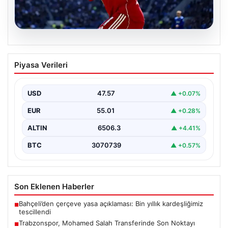
05.08.2026
Trabzonspor, Mohamed Salah
Piyasa Verileri
Transferinde Son Noktayı Koydu: Resmi
Açıklama Yapıldı
USD
47.57
▲ +0.07%
Trabzonspor, uzun süredir yoğun olarak gündemde
olan Mohamed Salah transferinde önemli bir adım attı.
EUR
55.01
▲ +0.28%
…
ALTIN
6506.3
▲ +4.41%
BTC
3070739
▲ +0.57%
Son Eklenen Haberler
Bahçeli’den çerçeve yasa açıklaması: Bin yıllık kardeşliğimiz
■
tescillendi
Trabzonspor, Mohamed Salah Transferinde Son Noktayı
■