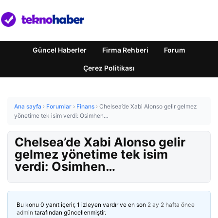
Güncel Haberler
Firma Rehberi
Forum
Çerez Politikası
Ana sayfa
›
Forumlar
›
Finans
›
Chelsea’de Xabi Alonso gelir gelmez
yönetime tek isim verdi: Osimhen…
Chelsea’de Xabi Alonso gelir
gelmez yönetime tek isim
verdi: Osimhen…
Bu konu 0 yanıt içerir, 1 izleyen vardır ve en son
2 ay 2 hafta önce
admin
tarafından güncellenmiştir.