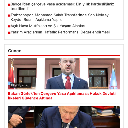
Bahçeli’den çerçeve yasa açıklaması: Bin yıllık kardeşliğimiz
■
tescillendi
Trabzonspor, Mohamed Salah Transferinde Son Noktayı
■
Koydu: Resmi Açıklama Yapıldı
Açık Hava Mutfakları ve Şık Yaşam Alanları
■
Yatırım Araçlarının Haftalık Performansı Değerlendirmesi
■
Güncel
06/08/2026
Bakan Gürlek’ten Çerçeve Yasa Açıklaması: Hukuk Devleti
İlkeleri Güvence Altında