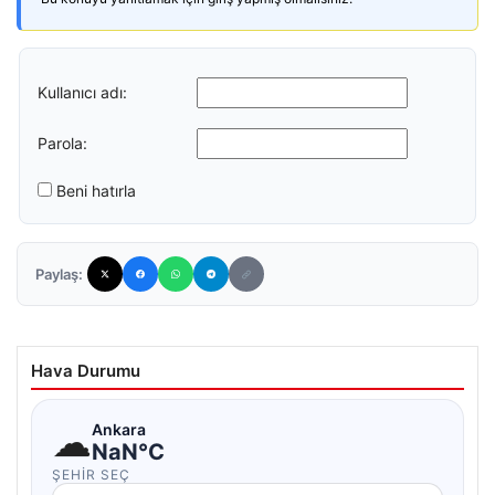
Kullanıcı adı:
Parola:
Beni hatırla
Paylaş:
Hava Durumu
☁
Ankara
NaN°C
ŞEHIR SEÇ