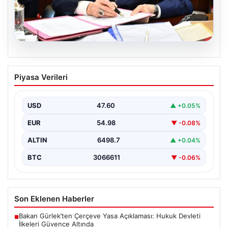
05.08.2026
Bahçeli’den çerçeve yasa açıklaması:
Piyasa Verileri
Bin yıllık kardeşliğimiz tescillendi
USD
47.60
▲ +0.05%
EUR
54.98
▼ -0.08%
ALTIN
6498.7
▲ +0.04%
BTC
3066611
▼ -0.06%
Son Eklenen Haberler
Bakan Gürlek’ten Çerçeve Yasa Açıklaması: Hukuk Devleti
■
İlkeleri Güvence Altında