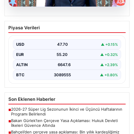
06.08.2026
Bakan Gürlek’ten Çerçeve Yasa
Piyasa Verileri
Açıklaması: Hukuk Devleti İlkeleri
Güvence Altında
USD
47.70
▲ +0.15%
Adalet Bakanı Akın Gürlek, Türkiye'nin terörden
arındırılmış bir geleceğe doğru ilerlerken, hazırlanan
EUR
55.20
▲ +0.32%
yeni çerçeve…
ALTIN
6647.6
▲ +2.39%
BTC
3089555
▲ +0.80%
Son Eklenen Haberler
2026-27 Süper Lig Sezonunun İkinci ve Üçüncü Haftalarının
■
Programı Belirlendi
Bakan Gürlek’ten Çerçeve Yasa Açıklaması: Hukuk Devleti
■
İlkeleri Güvence Altında
Bahçeli’den çerçeve yasa açıklaması: Bin yıllık kardeşliğimiz
■