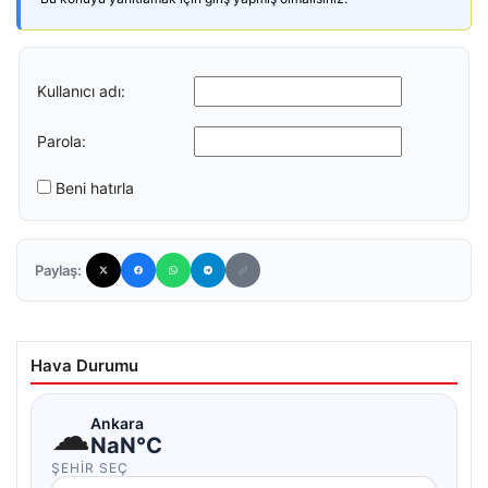
Kullanıcı adı:
Parola:
Beni hatırla
Paylaş:
Hava Durumu
☁
Ankara
NaN°C
ŞEHIR SEÇ