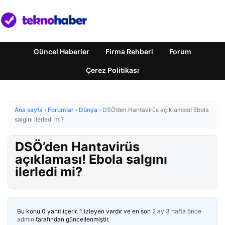
Güncel Haberler
Firma Rehberi
Forum
Çerez Politikası
Ana sayfa
›
Forumlar
›
Dünya
›
DSÖ’den Hantavirüs açıklaması! Ebola
salgını ilerledi mi?
DSÖ’den Hantavirüs
açıklaması! Ebola salgını
ilerledi mi?
Bu konu 0 yanıt içerir, 1 izleyen vardır ve en son
2 ay 3 hafta önce
admin
tarafından güncellenmiştir.