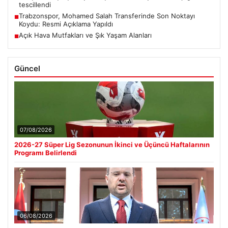
tescillendi
Trabzonspor, Mohamed Salah Transferinde Son Noktayı
■
Koydu: Resmi Açıklama Yapıldı
Açık Hava Mutfakları ve Şık Yaşam Alanları
■
Güncel
07/08/2026
2026-27 Süper Lig Sezonunun İkinci ve Üçüncü Haftalarının
Programı Belirlendi
06/08/2026