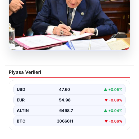
05.08.2026
Bahçeli’den çerçeve yasa açıklaması:
Piyasa Verileri
Bin yıllık kardeşliğimiz tescillendi
USD
47.60
▲ +0.05%
EUR
54.98
▼ -0.08%
ALTIN
6498.7
▲ +0.04%
BTC
3066611
▼ -0.06%