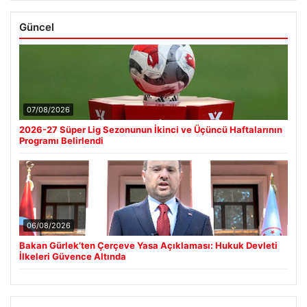
Güncel
07/08/2026
2026-27 Süper Lig Sezonunun İkinci ve Üçüncü Haftalarının
Programı Belirlendi
06/08/2026
Bakan Gürlek’ten Çerçeve Yasa Açıklaması: Hukuk Devleti
İlkeleri Güvence Altında