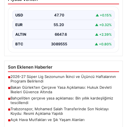
Açıklaması: Hukuk Devleti İlkeleri
Güvence Altında
USD
47.70
▲ +0.15%
Adalet Bakanı Akın Gürlek, Türkiye'nin terörden
arındırılmış bir geleceğe doğru ilerlerken, hazırlanan
EUR
55.20
▲ +0.32%
yeni çerçeve…
ALTIN
6647.6
▲ +2.39%
BTC
3089555
▲ +0.80%
Son Eklenen Haberler
2026-27 Süper Lig Sezonunun İkinci ve Üçüncü Haftalarının
■
Programı Belirlendi
Bakan Gürlek’ten Çerçeve Yasa Açıklaması: Hukuk Devleti
■
İlkeleri Güvence Altında
Bahçeli’den çerçeve yasa açıklaması: Bin yıllık kardeşliğimiz
■
tescillendi
Trabzonspor, Mohamed Salah Transferinde Son Noktayı
■
Koydu: Resmi Açıklama Yapıldı
Açık Hava Mutfakları ve Şık Yaşam Alanları
■