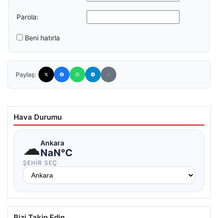
Parola:
Beni hatırla
Paylaş:
Hava Durumu
☁
Ankara
NaN°C
ŞEHIR SEÇ
Bizi Takip Edin