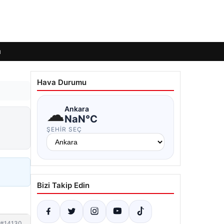
ı
Hava Durumu
☁
Ankara
NaN°C
ŞEHIR SEÇ
Bizi Takip Edin
#14130