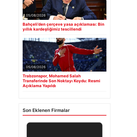
05/08/2026
Bahçeli’den çerçeve yasa açıklaması: Bin
yıllık kardeşliğimiz tescillendi
05/08/2026
Trabzonspor, Mohamed Salah
Transferinde Son Noktayı Koydu: Resmi
Açıklama Yapıldı
Son Eklenen Firmalar