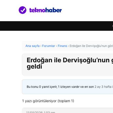
Ana sayfa
›
Forumlar
›
Finans
›
Erdoğan ile Dervişoğlu’nun görü
Erdoğan ile Dervişoğlu’nun 
geldi
Bu konu 0 yanıt içerir, 1 izleyen vardır ve en son
2 ay 3 hafta
1 yazı görüntüleniyor (toplam 1)
11/05/2026: 1:53 pm