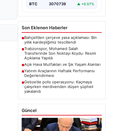
BTC
3070739
▲ +0.57%
Son Eklenen Haberler
Bahçeli’den çerçeve yasa açıklaması: Bin
■
yıllık kardeşliğimiz tescillendi
Trabzonspor, Mohamed Salah
■
Transferinde Son Noktayı Koydu: Resmi
Açıklama Yapıldı
Açık Hava Mutfakları ve Şık Yaşam Alanları
■
Yatırım Araçlarının Haftalık Performansı
■
Değerlendirmesi
Gebze’de polis operasyonu: Kaçmaya
■
çalışırken merdivenden düşen şüpheli
yakalandı
Güncel