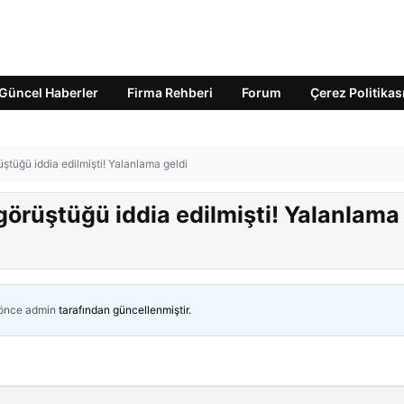
Güncel Haberler
Firma Rehberi
Forum
Çerez Politikas
ştüğü iddia edilmişti! Yalanlama geldi
görüştüğü iddia edilmişti! Yalanlama
 önce
admin
tarafından güncellenmiştir.