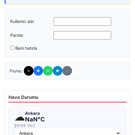
Kullanıcı adı:
Parola:
Beni hatırla
Paylaş:
Hava Durumu
☁
Ankara
NaN°C
ŞEHIR SEÇ