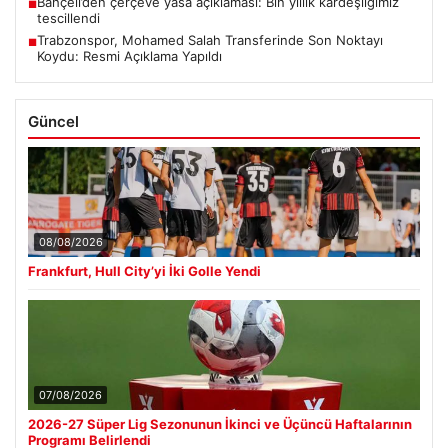
Bahçeli’den çerçeve yasa açıklaması: Bin yıllık kardeşliğimiz
■
tescillendi
Trabzonspor, Mohamed Salah Transferinde Son Noktayı
■
Koydu: Resmi Açıklama Yapıldı
Güncel
08/08/2026
Frankfurt, Hull City’yi İki Golle Yendi
07/08/2026
2026-27 Süper Lig Sezonunun İkinci ve Üçüncü Haftalarının
Programı Belirlendi