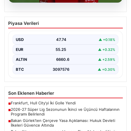
07.08.2026
2026-27 Süper Lig Sezonunun İkinci ve
Piyasa Verileri
Üçüncü Haftalarının Programı Belirlendi
Türkiye'nin en prestijli futbol ligi olan Süper Lig'in yeni
sezonu için heyecanlandıran gelişmeler yaşandı.…
USD
47.74
▲ +0.18%
EUR
55.25
▲ +0.32%
ALTIN
6660.6
▲ +2.59%
BTC
3097576
▲ +0.30%
Son Eklenen Haberler
Frankfurt, Hull City’yi İki Golle Yendi
■
2026-27 Süper Lig Sezonunun İkinci ve Üçüncü Haftalarının
■
Programı Belirlendi
Bakan Gürlek’ten Çerçeve Yasa Açıklaması: Hukuk Devleti
■
İlkeleri Güvence Altında