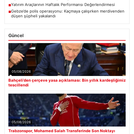
Yatırım Araçlarının Haftalık Performansı Değerlendirmesi
■
Gebze’de polis operasyonu: Kaçmaya çalışırken merdivenden
■
düşen şüpheli yakalandı
Güncel
05/08/2026
Bahçeli’den çerçeve yasa açıklaması: Bin yıllık kardeşliğimiz
tescillendi
05/08/2026
Trabzonspor, Mohamed Salah Transferinde Son Noktayı