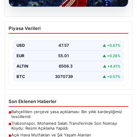
05.08.2026
Trabzonspor, Mohamed Salah
Piyasa Verileri
Transferinde Son Noktayı Koydu: Resmi
Açıklama Yapıldı
USD
47.57
▲ +0.07%
Trabzonspor, uzun süredir yoğun olarak gündemde
olan Mohamed Salah transferinde önemli bir adım attı.
EUR
55.01
▲ +0.28%
…
ALTIN
6506.3
▲ +4.41%
BTC
3070739
▲ +0.57%
Son Eklenen Haberler
Bahçeli’den çerçeve yasa açıklaması: Bin yıllık kardeşliğimiz
■
tescillendi
Trabzonspor, Mohamed Salah Transferinde Son Noktayı
■
Koydu: Resmi Açıklama Yapıldı
Açık Hava Mutfakları ve Şık Yaşam Alanları
■