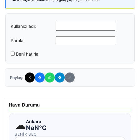
Kullanıcı adı:
Parola:
Beni hatırla
Paylaş:
Hava Durumu
☁
Ankara
NaN°C
ŞEHIR SEÇ