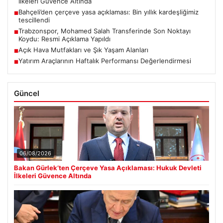
İlkeleri Güvence Altında
Bahçeli’den çerçeve yasa açıklaması: Bin yıllık kardeşliğimiz
■
tescillendi
Trabzonspor, Mohamed Salah Transferinde Son Noktayı
■
Koydu: Resmi Açıklama Yapıldı
Açık Hava Mutfakları ve Şık Yaşam Alanları
■
Yatırım Araçlarının Haftalık Performansı Değerlendirmesi
■
Güncel
06/08/2026
Bakan Gürlek’ten Çerçeve Yasa Açıklaması: Hukuk Devleti
İlkeleri Güvence Altında