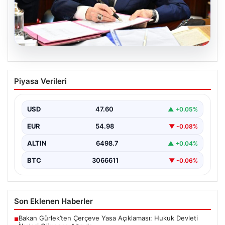
05.08.2026
Bahçeli’den çerçeve yasa açıklaması:
Piyasa Verileri
Bin yıllık kardeşliğimiz tescillendi
USD
47.60
▲ +0.05%
EUR
54.98
▼ -0.08%
ALTIN
6498.7
▲ +0.04%
BTC
3066611
▼ -0.06%
Son Eklenen Haberler
Bakan Gürlek’ten Çerçeve Yasa Açıklaması: Hukuk Devleti
■