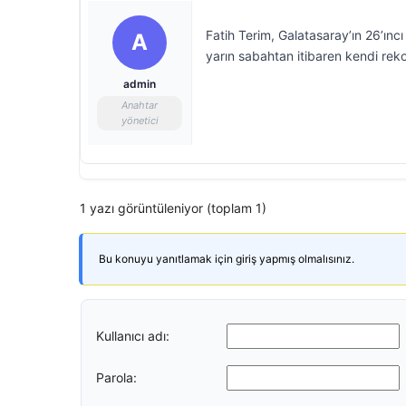
Fatih Terim, Galatasaray’ın 26’ıncı
A
yarın sabahtan itibaren kendi rek
admin
Anahtar
yönetici
1 yazı görüntüleniyor (toplam 1)
Bu konuyu yanıtlamak için giriş yapmış olmalısınız.
Kullanıcı adı:
Parola: