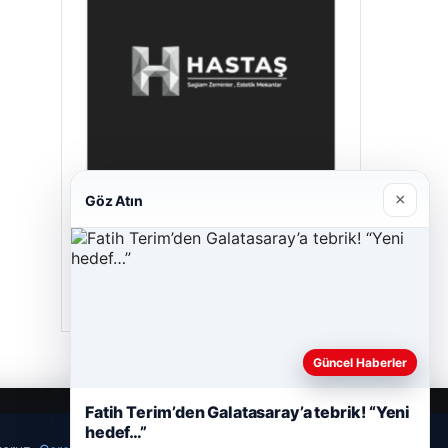
×
Göz Atın
Hastaş Beton
26/05/2026
Güncel Haberler
Fatih Terim’den Galatasaray’a tebrik! “Yeni
hedef…”