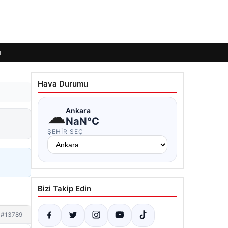
ı
Hava Durumu
☁
Ankara
NaN°C
ŞEHIR SEÇ
Bizi Takip Edin
#13789