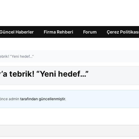
Güncel Haberler
Firma Rehberi
Forum
Çerez Politikas
ebrik! “Yeni hedef…”
’a tebrik! “Yeni hedef…”
 önce
admin
tarafından güncellenmiştir.