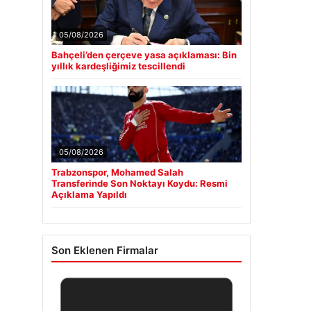
05/08/2026
Bahçeli’den çerçeve yasa açıklaması: Bin
yıllık kardeşliğimiz tescillendi
05/08/2026
Trabzonspor, Mohamed Salah
Transferinde Son Noktayı Koydu: Resmi
Açıklama Yapıldı
Son Eklenen Firmalar