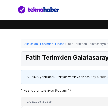
Ana sayfa
›
Forumlar
›
Finans
›
Fatih Terim’den Galatasaray’a t
Fatih Terim’den Galatasaray
Bu konu 0 yanıt içerir, 1 izleyen vardır ve en son
2 ay 4 hafta
1 yazı görüntüleniyor (toplam 1)
10/05/2026: 2:36 am