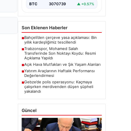
BTC
3070739
▲ +0.57%
Son Eklenen Haberler
Bahçeli’den çerçeve yasa açıklaması: Bin
■
yıllık kardeşliğimiz tescillendi
Trabzonspor, Mohamed Salah
■
Transferinde Son Noktayı Koydu: Resmi
Açıklama Yapıldı
Açık Hava Mutfakları ve Şık Yaşam Alanları
■
Yatırım Araçlarının Haftalık Performansı
■
Değerlendirmesi
Gebze’de polis operasyonu: Kaçmaya
■
çalışırken merdivenden düşen şüpheli
yakalandı
Güncel