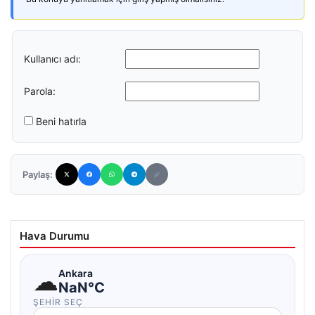
Kullanıcı adı:
Parola:
Beni hatırla
Paylaş:
Hava Durumu
☁
Ankara
NaN°C
ŞEHIR SEÇ