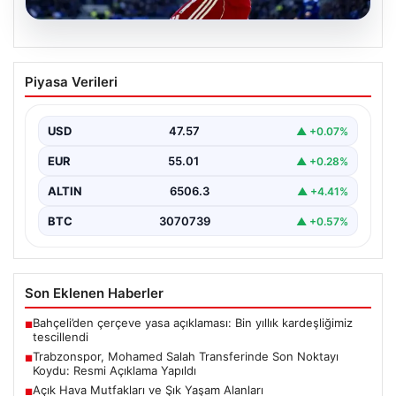
05.08.2026
Trabzonspor, Mohamed Salah
Piyasa Verileri
Transferinde Son Noktayı Koydu: Resmi
Açıklama Yapıldı
USD
47.57
▲ +0.07%
Trabzonspor, uzun süredir yoğun olarak gündemde
olan Mohamed Salah transferinde önemli bir adım attı.
EUR
55.01
▲ +0.28%
…
ALTIN
6506.3
▲ +4.41%
BTC
3070739
▲ +0.57%
Son Eklenen Haberler
Bahçeli’den çerçeve yasa açıklaması: Bin yıllık kardeşliğimiz
■
tescillendi
Trabzonspor, Mohamed Salah Transferinde Son Noktayı
■
Koydu: Resmi Açıklama Yapıldı
Açık Hava Mutfakları ve Şık Yaşam Alanları
■