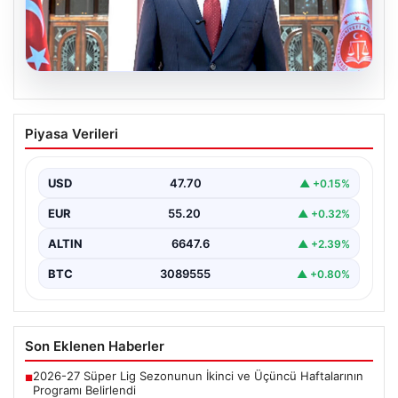
06.08.2026
Bakan Gürlek’ten Çerçeve Yasa
Piyasa Verileri
Açıklaması: Hukuk Devleti İlkeleri
Güvence Altında
USD
47.70
▲ +0.15%
Adalet Bakanı Akın Gürlek, Türkiye'nin terörden
arındırılmış bir geleceğe doğru ilerlerken, hazırlanan
EUR
55.20
▲ +0.32%
yeni çerçeve…
ALTIN
6647.6
▲ +2.39%
BTC
3089555
▲ +0.80%
Son Eklenen Haberler
2026-27 Süper Lig Sezonunun İkinci ve Üçüncü Haftalarının
■
Programı Belirlendi