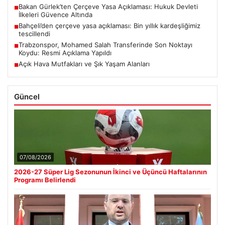
Bakan Gürlek’ten Çerçeve Yasa Açıklaması: Hukuk Devleti
■
İlkeleri Güvence Altında
Bahçeli’den çerçeve yasa açıklaması: Bin yıllık kardeşliğimiz
■
tescillendi
Trabzonspor, Mohamed Salah Transferinde Son Noktayı
■
Koydu: Resmi Açıklama Yapıldı
Açık Hava Mutfakları ve Şık Yaşam Alanları
■
Güncel
07/08/2026
2026-27 Süper Lig Sezonunun İkinci ve Üçüncü Haftalarının
Programı Belirlendi