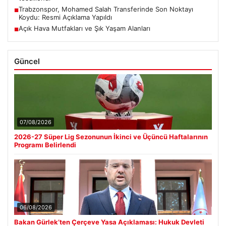
Trabzonspor, Mohamed Salah Transferinde Son Noktayı
■
Koydu: Resmi Açıklama Yapıldı
Açık Hava Mutfakları ve Şık Yaşam Alanları
■
Güncel
07/08/2026
2026-27 Süper Lig Sezonunun İkinci ve Üçüncü Haftalarının
Programı Belirlendi
06/08/2026
Bakan Gürlek’ten Çerçeve Yasa Açıklaması: Hukuk Devleti