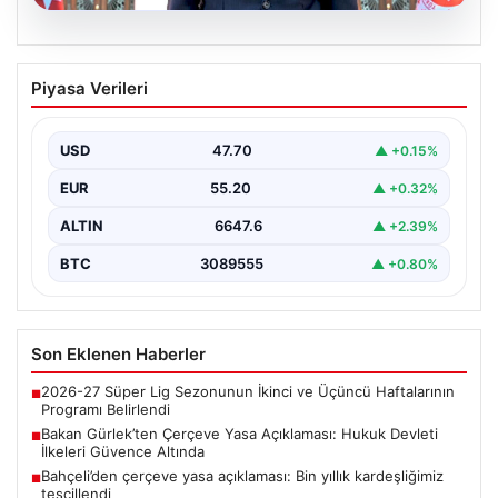
06.08.2026
Bakan Gürlek’ten Çerçeve Yasa
Piyasa Verileri
Açıklaması: Hukuk Devleti İlkeleri
Güvence Altında
USD
47.70
▲ +0.15%
Adalet Bakanı Akın Gürlek, Türkiye'nin terörden
arındırılmış bir geleceğe doğru ilerlerken, hazırlanan
EUR
55.20
▲ +0.32%
yeni çerçeve…
ALTIN
6647.6
▲ +2.39%
BTC
3089555
▲ +0.80%
Son Eklenen Haberler
2026-27 Süper Lig Sezonunun İkinci ve Üçüncü Haftalarının
■
Programı Belirlendi
Bakan Gürlek’ten Çerçeve Yasa Açıklaması: Hukuk Devleti
■
İlkeleri Güvence Altında
Bahçeli’den çerçeve yasa açıklaması: Bin yıllık kardeşliğimiz
■
tescillendi