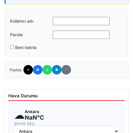
Kullanıcı adı:
Parola:
Beni hatırla
Paylaş:
Hava Durumu
☁
Ankara
NaN°C
ŞEHIR SEÇ