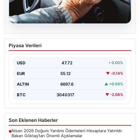
09.08.2026
Emekliye ÖTV’siz Araç İmkanı Geliyor
Piyasa Verileri
mu? Yasa Tasarısı ve Güncel Durumlar
Son zamanlarda sosyal medyada geniş yankı bulan ve
emeklileri ilgilendiren en önemli konulardan biri…
USD
47.72
• 0.00%
EUR
55.12
▼ -0.14%
ALTIN
6697.6
▲ +0.56%
BTC
3040317
▼ -2.08%
Son Eklenen Haberler
Nisan 2026 Doğum Yardımı Ödemeleri Hesaplara Yatırıldı:
■
Bakan Göktaş’tan Önemli Açıklamalar