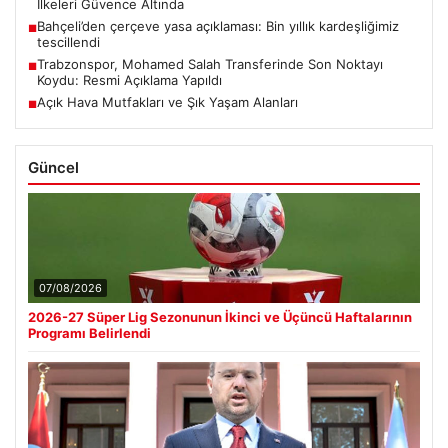
İlkeleri Güvence Altında
Bahçeli’den çerçeve yasa açıklaması: Bin yıllık kardeşliğimiz
■
tescillendi
Trabzonspor, Mohamed Salah Transferinde Son Noktayı
■
Koydu: Resmi Açıklama Yapıldı
Açık Hava Mutfakları ve Şık Yaşam Alanları
■
Güncel
07/08/2026
2026-27 Süper Lig Sezonunun İkinci ve Üçüncü Haftalarının
Programı Belirlendi