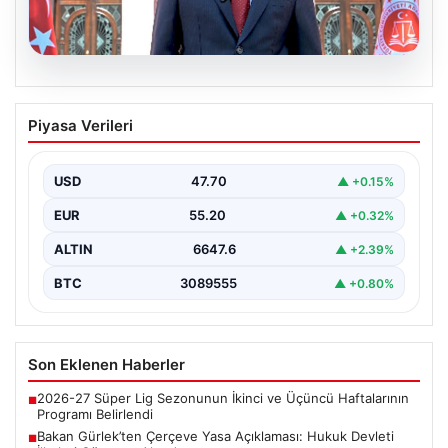
06.08.2026
Bakan Gürlek’ten Çerçeve Yasa
Piyasa Verileri
Açıklaması: Hukuk Devleti İlkeleri
Güvence Altında
USD
47.70
▲ +0.15%
Adalet Bakanı Akın Gürlek, Türkiye'nin terörden
arındırılmış bir geleceğe doğru ilerlerken, hazırlanan
EUR
55.20
▲ +0.32%
yeni çerçeve…
ALTIN
6647.6
▲ +2.39%
BTC
3089555
▲ +0.80%
Son Eklenen Haberler
2026-27 Süper Lig Sezonunun İkinci ve Üçüncü Haftalarının
■
Programı Belirlendi
Bakan Gürlek’ten Çerçeve Yasa Açıklaması: Hukuk Devleti
■