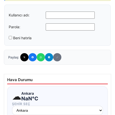
Kullanıcı adı:
Parola:
Beni hatırla
Paylaş:
Hava Durumu
☁
Ankara
NaN°C
ŞEHIR SEÇ