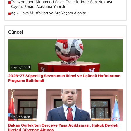
Trabzonspor, Mohamed Salah Transferinde Son Noktayı
■
Koydu: Resmi Açıklama Yapıldı
Açık Hava Mutfakları ve Şık Yaşam Alanları
■
Güncel
07/08/2026
2026-27 Süper Lig Sezonunun İkinci ve Üçüncü Haftalarının
Programı Belirlendi
06/08/2026
Bakan Gürlek’ten Çerçeve Yasa Açıklaması: Hukuk Devleti
İlkeleri Güvence Altında