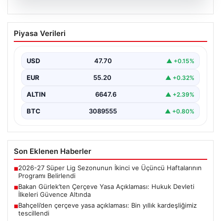
06.08.2026
Bakan Gürlek’ten Çerçeve Yasa
Piyasa Verileri
Açıklaması: Hukuk Devleti İlkeleri
Güvence Altında
USD
47.70
▲ +0.15%
Adalet Bakanı Akın Gürlek, Türkiye'nin terörden
arındırılmış bir geleceğe doğru ilerlerken, hazırlanan
EUR
55.20
▲ +0.32%
yeni çerçeve…
ALTIN
6647.6
▲ +2.39%
BTC
3089555
▲ +0.80%
Son Eklenen Haberler
2026-27 Süper Lig Sezonunun İkinci ve Üçüncü Haftalarının
■
Programı Belirlendi
Bakan Gürlek’ten Çerçeve Yasa Açıklaması: Hukuk Devleti
■
İlkeleri Güvence Altında
Bahçeli’den çerçeve yasa açıklaması: Bin yıllık kardeşliğimiz
■
tescillendi