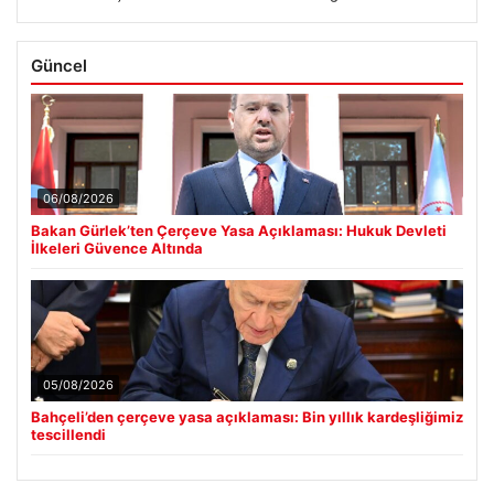
Güncel
06/08/2026
Bakan Gürlek’ten Çerçeve Yasa Açıklaması: Hukuk Devleti
İlkeleri Güvence Altında
05/08/2026
Bahçeli’den çerçeve yasa açıklaması: Bin yıllık kardeşliğimiz
tescillendi