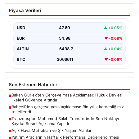
Bahçeli’den çerçeve yasa açıklaması:
Piyasa Verileri
Bin yıllık kardeşliğimiz tescillendi
USD
47.60
▲ +0.05%
EUR
54.98
▼ -0.08%
ALTIN
6498.7
▲ +0.04%
BTC
3066611
▼ -0.06%
Son Eklenen Haberler
Bakan Gürlek’ten Çerçeve Yasa Açıklaması: Hukuk Devleti
■
İlkeleri Güvence Altında
Bahçeli’den çerçeve yasa açıklaması: Bin yıllık kardeşliğimiz
■
tescillendi
Trabzonspor, Mohamed Salah Transferinde Son Noktayı
■
Koydu: Resmi Açıklama Yapıldı
Açık Hava Mutfakları ve Şık Yaşam Alanları
■
Yatırım Araçlarının Haftalık Performansı Değerlendirmesi
■