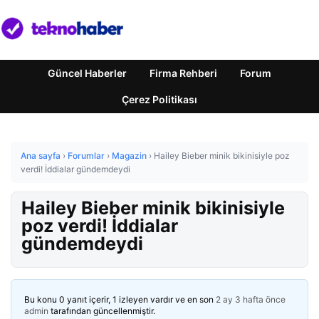
Güncel Haberler
Firma Rehberi
Forum
Çerez Politikası
Ana sayfa
›
Forumlar
›
Magazin
›
Hailey Bieber minik bikinisiyle poz
verdi! İddialar gündemdeydi
Hailey Bieber minik bikinisiyle
poz verdi! İddialar
gündemdeydi
Bu konu 0 yanıt içerir, 1 izleyen vardır ve en son
2 ay 3 hafta önce
admin
tarafından güncellenmiştir.