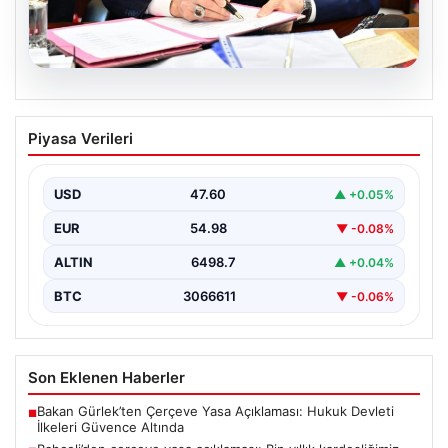
05.08.2026
Bahçeli’den çerçeve yasa açıklaması:
Piyasa Verileri
Bin yıllık kardeşliğimiz tescillendi
USD
47.60
▲ +0.05%
EUR
54.98
▼ -0.08%
ALTIN
6498.7
▲ +0.04%
BTC
3066611
▼ -0.06%
Son Eklenen Haberler
Bakan Gürlek’ten Çerçeve Yasa Açıklaması: Hukuk Devleti
■
İlkeleri Güvence Altında