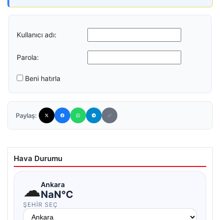
Kullanıcı adı:
Parola:
Beni hatırla
Paylaş:
Hava Durumu
☁
Ankara
NaN°C
ŞEHIR SEÇ