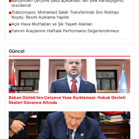
Bahçeli’den çerçeve yasa açıklaması: Bin yıllık kardeşliğimiz
■
tescillendi
Trabzonspor, Mohamed Salah Transferinde Son Noktayı
■
Koydu: Resmi Açıklama Yapıldı
Açık Hava Mutfakları ve Şık Yaşam Alanları
■
Yatırım Araçlarının Haftalık Performansı Değerlendirmesi
■
Güncel
06/08/2026
Bakan Gürlek’ten Çerçeve Yasa Açıklaması: Hukuk Devleti
İlkeleri Güvence Altında