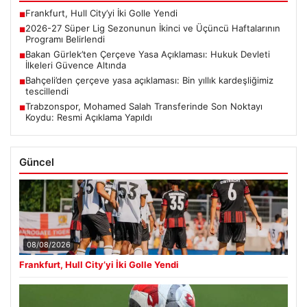
Frankfurt, Hull City’yi İki Golle Yendi
■
2026-27 Süper Lig Sezonunun İkinci ve Üçüncü Haftalarının
■
Programı Belirlendi
Bakan Gürlek’ten Çerçeve Yasa Açıklaması: Hukuk Devleti
■
İlkeleri Güvence Altında
Bahçeli’den çerçeve yasa açıklaması: Bin yıllık kardeşliğimiz
■
tescillendi
Trabzonspor, Mohamed Salah Transferinde Son Noktayı
■
Koydu: Resmi Açıklama Yapıldı
Güncel
08/08/2026
Frankfurt, Hull City’yi İki Golle Yendi