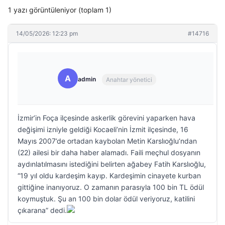
1 yazı görüntüleniyor (toplam 1)
14/05/2026: 12:23 pm
#14716
A
admin
Anahtar yönetici
İzmir’in Foça ilçesinde askerlik görevini yaparken hava
değişimi izniyle geldiği Kocaeli’nin İzmit ilçesinde, 16
Mayıs 2007’de ortadan kaybolan Metin Karslıoğlu’ndan
(22) ailesi bir daha haber alamadı. Faili meçhul dosyanın
aydınlatılmasını istediğini belirten ağabey Fatih Karslıoğlu,
“19 yıl oldu kardeşim kayıp. Kardeşimin cinayete kurban
gittiğine inanıyoruz. O zamanın parasıyla 100 bin TL ödül
koymuştuk. Şu an 100 bin dolar ödül veriyoruz, katilini
çıkarana” dedi.