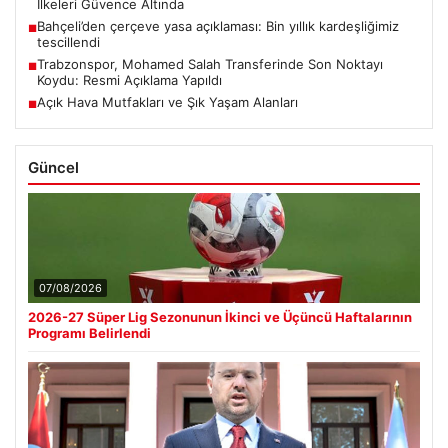
İlkeleri Güvence Altında
Bahçeli’den çerçeve yasa açıklaması: Bin yıllık kardeşliğimiz
■
tescillendi
Trabzonspor, Mohamed Salah Transferinde Son Noktayı
■
Koydu: Resmi Açıklama Yapıldı
Açık Hava Mutfakları ve Şık Yaşam Alanları
■
Güncel
07/08/2026
2026-27 Süper Lig Sezonunun İkinci ve Üçüncü Haftalarının
Programı Belirlendi