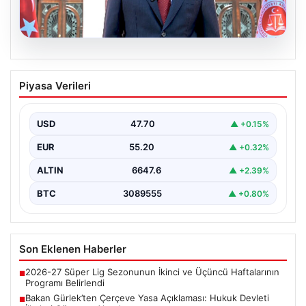
06.08.2026
Bakan Gürlek’ten Çerçeve Yasa
Piyasa Verileri
Açıklaması: Hukuk Devleti İlkeleri
Güvence Altında
USD
47.70
▲ +0.15%
Adalet Bakanı Akın Gürlek, Türkiye'nin terörden
arındırılmış bir geleceğe doğru ilerlerken, hazırlanan
EUR
55.20
▲ +0.32%
yeni çerçeve…
ALTIN
6647.6
▲ +2.39%
BTC
3089555
▲ +0.80%
Son Eklenen Haberler
2026-27 Süper Lig Sezonunun İkinci ve Üçüncü Haftalarının
■
Programı Belirlendi
Bakan Gürlek’ten Çerçeve Yasa Açıklaması: Hukuk Devleti
■