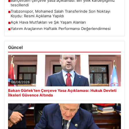
Bahçeli’den çerçeve yasa açıklaması: Bin yıllık kardeşliğimiz
■
tescillendi
Trabzonspor, Mohamed Salah Transferinde Son Noktayı
■
Koydu: Resmi Açıklama Yapıldı
Açık Hava Mutfakları ve Şık Yaşam Alanları
■
Yatırım Araçlarının Haftalık Performansı Değerlendirmesi
■
Güncel
06/08/2026
Bakan Gürlek’ten Çerçeve Yasa Açıklaması: Hukuk Devleti
İlkeleri Güvence Altında