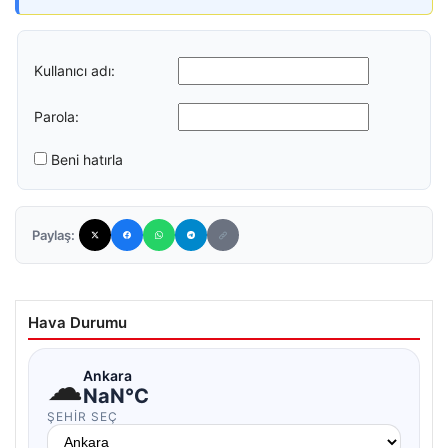
Kullanıcı adı:
Parola:
Beni hatırla
Paylaş:
Hava Durumu
☁
Ankara
NaN°C
ŞEHIR SEÇ