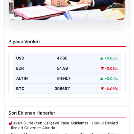
05.08.2026
Bahçeli’den çerçeve yasa açıklaması:
Piyasa Verileri
Bin yıllık kardeşliğimiz tescillendi
USD
47.60
▲ +0.05%
EUR
54.98
▼ -0.08%
ALTIN
6498.7
▲ +0.04%
BTC
3066611
▼ -0.06%
Son Eklenen Haberler
Bakan Gürlek’ten Çerçeve Yasa Açıklaması: Hukuk Devleti
■
İlkeleri Güvence Altında