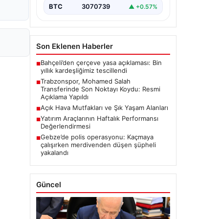
BTC
3070739
▲ +0.57%
Son Eklenen Haberler
Bahçeli’den çerçeve yasa açıklaması: Bin
■
yıllık kardeşliğimiz tescillendi
Trabzonspor, Mohamed Salah
■
Transferinde Son Noktayı Koydu: Resmi
Açıklama Yapıldı
Açık Hava Mutfakları ve Şık Yaşam Alanları
■
Yatırım Araçlarının Haftalık Performansı
■
Değerlendirmesi
Gebze’de polis operasyonu: Kaçmaya
■
çalışırken merdivenden düşen şüpheli
yakalandı
Güncel