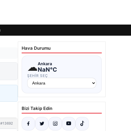
ı
Hava Durumu
☁
Ankara
NaN°C
ŞEHIR SEÇ
Bizi Takip Edin
#13692