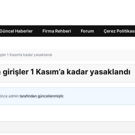
Güncel Haberler
Firma Rehberi
Forum
Çerez Politikas
işler 1 Kasım’a kadar yasaklandı
 girişler 1 Kasım’a kadar yasaklandı
 önce
admin
tarafından güncellenmiştir.