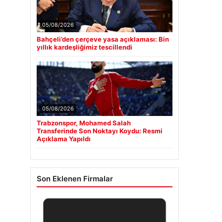
05/08/2026
Bahçeli’den çerçeve yasa açıklaması: Bin
yıllık kardeşliğimiz tescillendi
05/08/2026
Trabzonspor, Mohamed Salah
Transferinde Son Noktayı Koydu: Resmi
Açıklama Yapıldı
Son Eklenen Firmalar