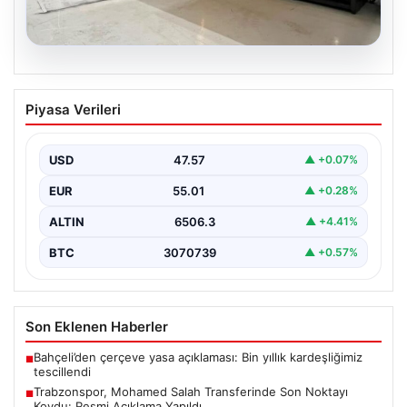
04.08.2026
Açık Hava Mutfakları ve Şık Yaşam
Piyasa Verileri
Alanları
Doğal hava yaşamı günümüzde önemli bir değişim
göstermektedir. Özellikle özel konutlarda ikamet eden
USD
47.57
▲ +0.07%
ev…
EUR
55.01
▲ +0.28%
ALTIN
6506.3
▲ +4.41%
BTC
3070739
▲ +0.57%
Son Eklenen Haberler
Bahçeli’den çerçeve yasa açıklaması: Bin yıllık kardeşliğimiz
■
tescillendi
Trabzonspor, Mohamed Salah Transferinde Son Noktayı
■
Koydu: Resmi Açıklama Yapıldı