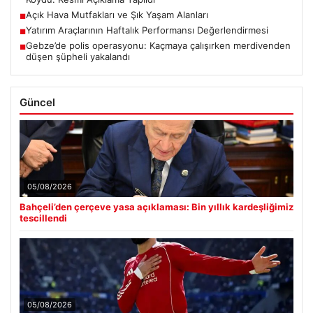
Açık Hava Mutfakları ve Şık Yaşam Alanları
■
Yatırım Araçlarının Haftalık Performansı Değerlendirmesi
■
Gebze’de polis operasyonu: Kaçmaya çalışırken merdivenden
■
düşen şüpheli yakalandı
Güncel
05/08/2026
Bahçeli’den çerçeve yasa açıklaması: Bin yıllık kardeşliğimiz
tescillendi
05/08/2026