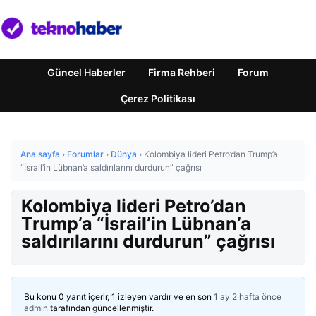
Güncel Haberler
Firma Rehberi
Forum
Çerez Politikası
Ana sayfa
›
Forumlar
›
Dünya
›
Kolombiya lideri Petro’dan Trump’a
“İsrail’in Lübnan’a saldırılarını durdurun” çağrısı
Kolombiya lideri Petro’dan
Trump’a “İsrail’in Lübnan’a
saldırılarını durdurun” çağrısı
Bu konu 0 yanıt içerir, 1 izleyen vardır ve en son
1 ay 2 hafta önce
admin
tarafından güncellenmiştir.