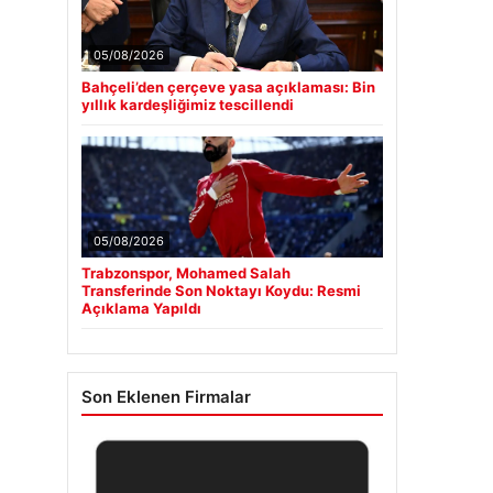
05/08/2026
Bahçeli’den çerçeve yasa açıklaması: Bin
yıllık kardeşliğimiz tescillendi
05/08/2026
Trabzonspor, Mohamed Salah
Transferinde Son Noktayı Koydu: Resmi
Açıklama Yapıldı
Son Eklenen Firmalar