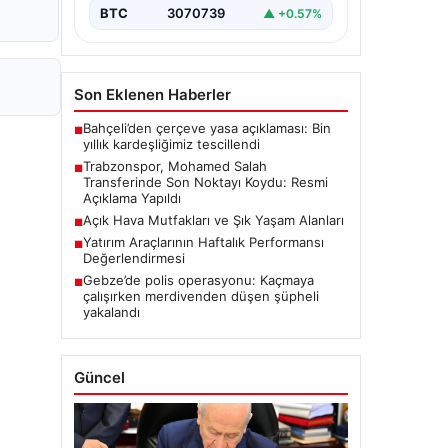
BTC
3070739
▲ +0.57%
Son Eklenen Haberler
Bahçeli’den çerçeve yasa açıklaması: Bin
■
yıllık kardeşliğimiz tescillendi
Trabzonspor, Mohamed Salah
■
Transferinde Son Noktayı Koydu: Resmi
Açıklama Yapıldı
Açık Hava Mutfakları ve Şık Yaşam Alanları
■
Yatırım Araçlarının Haftalık Performansı
■
Değerlendirmesi
Gebze’de polis operasyonu: Kaçmaya
■
çalışırken merdivenden düşen şüpheli
yakalandı
Güncel