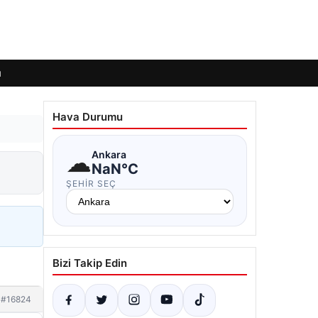
ı
Hava Durumu
☁
Ankara
NaN°C
ŞEHIR SEÇ
Bizi Takip Edin
#16824