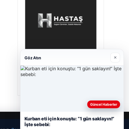
×
Göz Atın
Hastaş Beton
26/05/2026
Güncel Haberler
Kurban eti için konuştu: “1 gün saklayın!”
İşte sebebi: