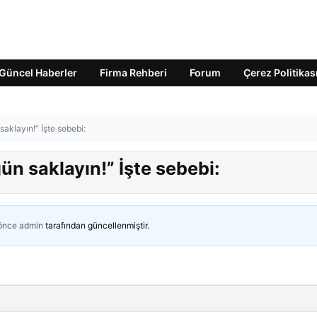
Güncel Haberler
Firma Rehberi
Forum
Çerez Politikas
saklayın!” İşte sebebi:
gün saklayın!” İşte sebebi:
 önce
admin
tarafından güncellenmiştir.