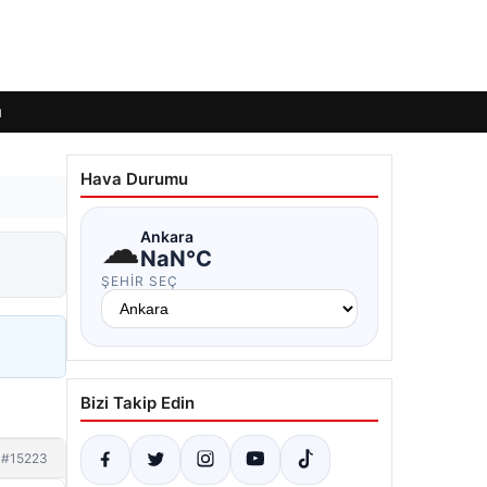
ı
Hava Durumu
☁
Ankara
NaN°C
ŞEHIR SEÇ
Bizi Takip Edin
#15223