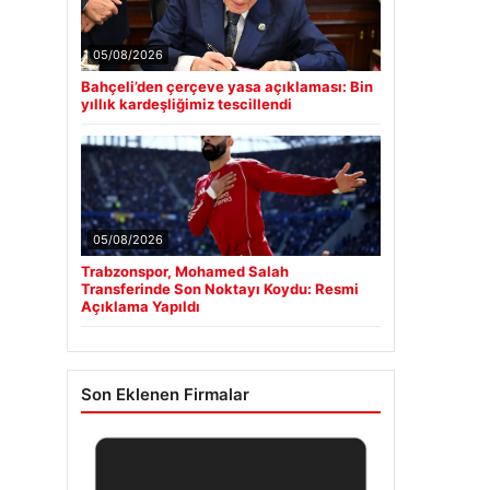
05/08/2026
Bahçeli’den çerçeve yasa açıklaması: Bin
yıllık kardeşliğimiz tescillendi
05/08/2026
Trabzonspor, Mohamed Salah
Transferinde Son Noktayı Koydu: Resmi
Açıklama Yapıldı
Son Eklenen Firmalar