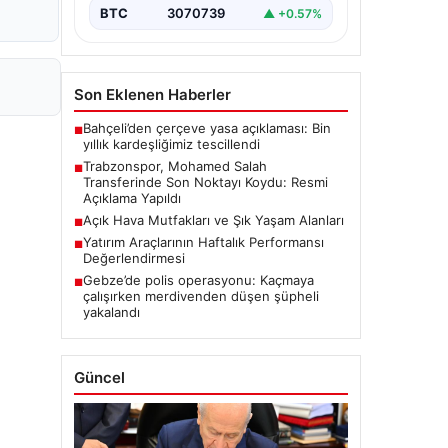
BTC
3070739
▲ +0.57%
Son Eklenen Haberler
Bahçeli’den çerçeve yasa açıklaması: Bin
■
yıllık kardeşliğimiz tescillendi
Trabzonspor, Mohamed Salah
■
Transferinde Son Noktayı Koydu: Resmi
Açıklama Yapıldı
Açık Hava Mutfakları ve Şık Yaşam Alanları
■
Yatırım Araçlarının Haftalık Performansı
■
Değerlendirmesi
Gebze’de polis operasyonu: Kaçmaya
■
çalışırken merdivenden düşen şüpheli
yakalandı
Güncel