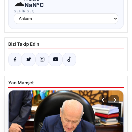
☁
NaN°C
ŞEHIR SEÇ
Bizi Takip Edin
Yan Manşet