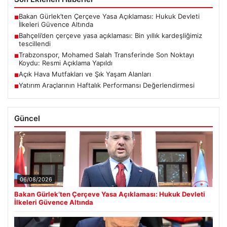
Bakan Gürlek’ten Çerçeve Yasa Açıklaması: Hukuk Devleti
■
İlkeleri Güvence Altında
Bahçeli’den çerçeve yasa açıklaması: Bin yıllık kardeşliğimiz
■
tescillendi
Trabzonspor, Mohamed Salah Transferinde Son Noktayı
■
Koydu: Resmi Açıklama Yapıldı
Açık Hava Mutfakları ve Şık Yaşam Alanları
■
Yatırım Araçlarının Haftalık Performansı Değerlendirmesi
■
Güncel
06/08/2026
Bakan Gürlek’ten Çerçeve Yasa Açıklaması: Hukuk Devleti
İlkeleri Güvence Altında