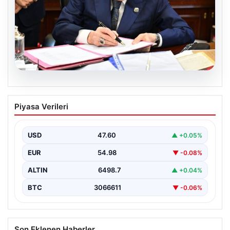
05.08.2026
Bahçeli’den çerçeve yasa açıklaması:
Piyasa Verileri
Bin yıllık kardeşliğimiz tescillendi
USD
47.60
▲ +0.05%
EUR
54.98
▼ -0.08%
ALTIN
6498.7
▲ +0.04%
BTC
3066611
▼ -0.06%
Son Eklenen Haberler