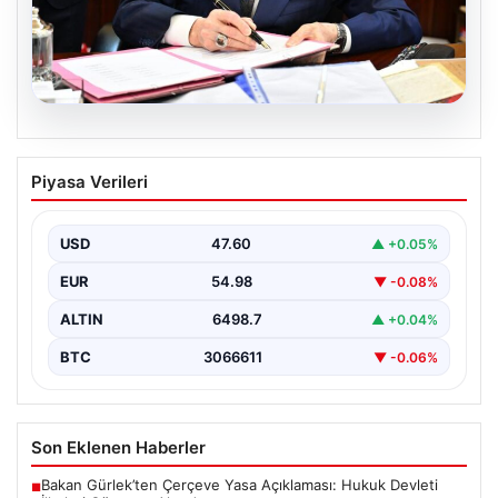
05.08.2026
Bahçeli’den çerçeve yasa açıklaması:
Piyasa Verileri
Bin yıllık kardeşliğimiz tescillendi
USD
47.60
▲ +0.05%
EUR
54.98
▼ -0.08%
ALTIN
6498.7
▲ +0.04%
BTC
3066611
▼ -0.06%
Son Eklenen Haberler
Bakan Gürlek’ten Çerçeve Yasa Açıklaması: Hukuk Devleti
■