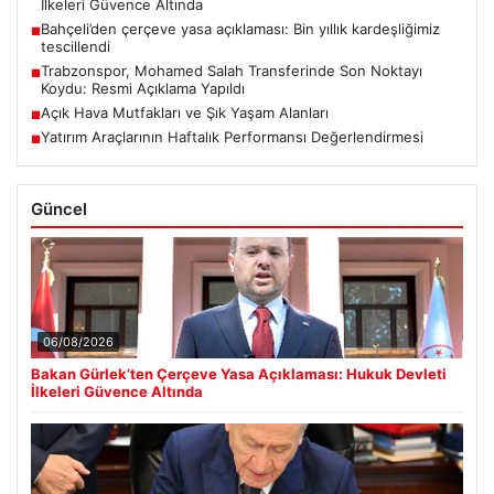
İlkeleri Güvence Altında
Bahçeli’den çerçeve yasa açıklaması: Bin yıllık kardeşliğimiz
■
tescillendi
Trabzonspor, Mohamed Salah Transferinde Son Noktayı
■
Koydu: Resmi Açıklama Yapıldı
Açık Hava Mutfakları ve Şık Yaşam Alanları
■
Yatırım Araçlarının Haftalık Performansı Değerlendirmesi
■
Güncel
06/08/2026
Bakan Gürlek’ten Çerçeve Yasa Açıklaması: Hukuk Devleti
İlkeleri Güvence Altında