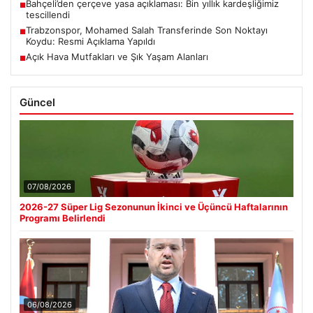
Bahçeli’den çerçeve yasa açıklaması: Bin yıllık kardeşliğimiz
■
tescillendi
Trabzonspor, Mohamed Salah Transferinde Son Noktayı
■
Koydu: Resmi Açıklama Yapıldı
Açık Hava Mutfakları ve Şık Yaşam Alanları
■
Güncel
07/08/2026
2026-27 Süper Lig Sezonunun İkinci ve Üçüncü Haftalarının
Programı Belirlendi
06/08/2026