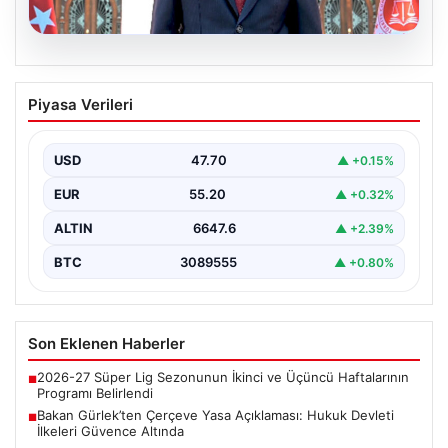
06.08.2026
Bakan Gürlek’ten Çerçeve Yasa
Piyasa Verileri
Açıklaması: Hukuk Devleti İlkeleri
Güvence Altında
USD
47.70
▲ +0.15%
Adalet Bakanı Akın Gürlek, Türkiye'nin terörden
arındırılmış bir geleceğe doğru ilerlerken, hazırlanan
EUR
55.20
▲ +0.32%
yeni çerçeve…
ALTIN
6647.6
▲ +2.39%
BTC
3089555
▲ +0.80%
Son Eklenen Haberler
2026-27 Süper Lig Sezonunun İkinci ve Üçüncü Haftalarının
■
Programı Belirlendi
Bakan Gürlek’ten Çerçeve Yasa Açıklaması: Hukuk Devleti
■
İlkeleri Güvence Altında