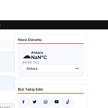
ı
Hava Durumu
☁
Ankara
n
NaN°C
ŞEHIR SEÇ
Bizi Takip Edin
#23664