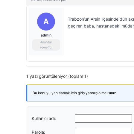
Trabzon’un Arsin ilçesinde dün ak
A
geçiren baba, hastanedeki müdah
admin
Anahtar
yönetici
1 yazı görüntüleniyor (toplam 1)
Bu konuyu yanıtlamak için giriş yapmış olmalısınız.
Kullanıcı adı:
Parola: