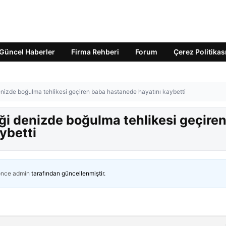
Güncel Haberler
Firma Rehberi
Forum
Çerez Politikas
enizde boğulma tehlikesi geçiren baba hastanede hayatını kaybetti
ği denizde boğulma tehlikesi geçire
ybetti
önce
admin
tarafından güncellenmiştir.