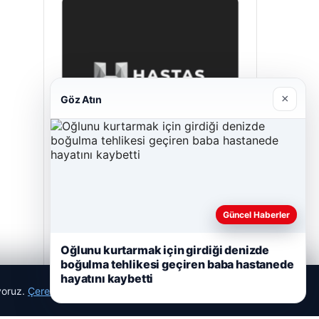
×
Göz Atın
Hastaş Beton
26/05/2026
Güncel Haberler
Oğlunu kurtarmak için girdiği denizde
boğulma tehlikesi geçiren baba hastanede
hayatını kaybetti
ıyoruz.
Çerez Politikamız
Reddet
Kabul Et