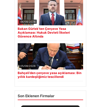
06/08/2026
Bakan Gürlek’ten Çerçeve Yasa
Açıklaması: Hukuk Devleti İlkeleri
Güvence Altında
05/08/2026
Bahçeli’den çerçeve yasa açıklaması: Bin
yıllık kardeşliğimiz tescillendi
Son Eklenen Firmalar