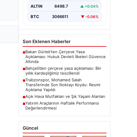
ALTIN
6498.7
▲ +0.04%
BTC
3066611
▼ -0.06%
Son Eklenen Haberler
Bakan Gürlek’ten Çerçeve Yasa
■
Açıklaması: Hukuk Devleti İlkeleri Güvence
Altında
Bahçeli’den çerçeve yasa açıklaması: Bin
■
yıllık kardeşliğimiz tescillendi
Trabzonspor, Mohamed Salah
■
Transferinde Son Noktayı Koydu: Resmi
Açıklama Yapıldı
Açık Hava Mutfakları ve Şık Yaşam Alanları
■
Yatırım Araçlarının Haftalık Performansı
■
Değerlendirmesi
Güncel