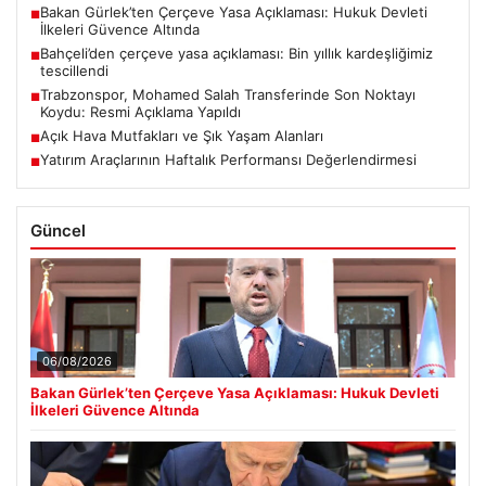
Bakan Gürlek’ten Çerçeve Yasa Açıklaması: Hukuk Devleti
■
İlkeleri Güvence Altında
Bahçeli’den çerçeve yasa açıklaması: Bin yıllık kardeşliğimiz
■
tescillendi
Trabzonspor, Mohamed Salah Transferinde Son Noktayı
■
Koydu: Resmi Açıklama Yapıldı
Açık Hava Mutfakları ve Şık Yaşam Alanları
■
Yatırım Araçlarının Haftalık Performansı Değerlendirmesi
■
Güncel
06/08/2026
Bakan Gürlek’ten Çerçeve Yasa Açıklaması: Hukuk Devleti
İlkeleri Güvence Altında