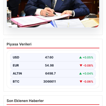
05.08.2026
Bahçeli’den çerçeve yasa açıklaması:
Piyasa Verileri
Bin yıllık kardeşliğimiz tescillendi
USD
47.60
▲ +0.05%
EUR
54.98
▼ -0.08%
ALTIN
6498.7
▲ +0.04%
BTC
3066611
▼ -0.06%
Son Eklenen Haberler