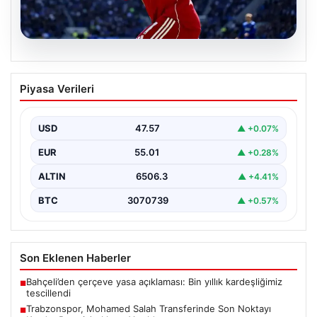
05.08.2026
Trabzonspor, Mohamed Salah
Piyasa Verileri
Transferinde Son Noktayı Koydu: Resmi
Açıklama Yapıldı
USD
47.57
▲ +0.07%
Trabzonspor, uzun süredir yoğun olarak gündemde
olan Mohamed Salah transferinde önemli bir adım attı.
EUR
55.01
▲ +0.28%
…
ALTIN
6506.3
▲ +4.41%
BTC
3070739
▲ +0.57%
Son Eklenen Haberler
Bahçeli’den çerçeve yasa açıklaması: Bin yıllık kardeşliğimiz
■
tescillendi
Trabzonspor, Mohamed Salah Transferinde Son Noktayı
■