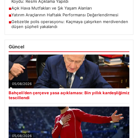
Koydu: Resmi Açıklama Yapıldı
Açık Hava Mutfakları ve Şık Yaşam Alanları
■
Yatırım Araçlarının Haftalık Performansı Değerlendirmesi
■
Gebze’de polis operasyonu: Kaçmaya çalışırken merdivenden
■
düşen şüpheli yakalandı
Güncel
05/08/2026
Bahçeli’den çerçeve yasa açıklaması: Bin yıllık kardeşliğimiz
tescillendi
05/08/2026